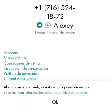
Nimónico 90
tubo de precisión
H70MFV
AM-350 - ams 5548
45Х14Н14В2М
ac35g2, 36smnpb14, 1.0765
+1 (716) 524-
18-72
Nimónico 263
AM-355 - ams 5547
50X14MF
38x2n2ma, 34CrNiMo6, 40NiCrMo7
Alexey
Haynes 25
Custom 450® - uns S45000
65X13
40hn2ma, 34CrNiMo4, 36hnm
Departamento de ventas
Haynes 188
Ascoloy griego 418
90X18MF
38hs, 37hs
Haynes 230
Tubería resistente a la corrosión
95X18
38XA, 37Cr4, AISI 5135
Imprenta
Mapa del sitio
Condiciones de venta
Hastelloy b2
38HN3MFA, 35nicrmov12-5
Instrucción de cancelación
Política de privacidad
Hastelloy b3
40G, 40Mn4, AISI 1035
Current metal prices
Al visitar este sitio web, acepta un programa de uso de
© 2007–2026 «Evek GmbH»
hastelloy c4
38XM, 42CrMo4, AISI 1.7225
cookies.
Más información sobre la política de cookies
.
El uso de los materiales de la web sin enlaces directos para el
hotel.
hastelloy c22
40ХН, 36NiCr6, AISI 3135
Ok