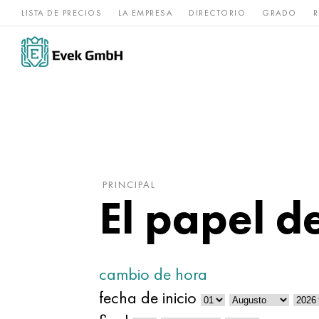
LISTA DE PRECIOS
LA EMPRESA
DIRECTORIO
GRADO
R
Aleaciones de
acero
Titanio
níquel
inoxidable
PRINCIPAL
El papel d
cambio de hora
fecha de inicio