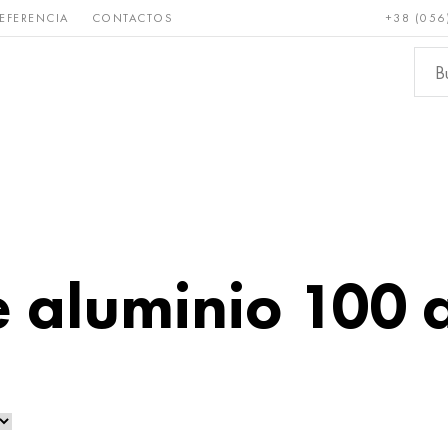
EFERENCIA
CONTACTOS
+38 (056
Raro y
Bronce, cobre,
Metale
refractario
latón
ferroso
e aluminio 100 