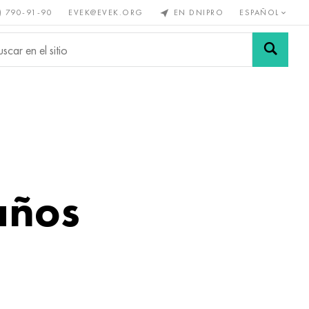
) 790-91-90
EVEK@EVEK.ORG
EN DNIPRO
ESPAÑOL
s no
Aleación de
Mallas y
s
acero
conexiones
años