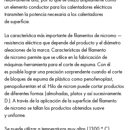
MP159
56DGNH
HN73MBTYu
5B
1.4567 - AISI 304Cu
15X16H2AM
30X, AISI 5130, 30h
un elemento conductor para los calentadores eléctricos
transmiten la potencia necesaria a los calentadores
multimetro n155
68NKhVKTYu
XN70YU
TL5
1.4570-aisi303Cu
18X11MNFB
30hgs, 30hgs
de superficie.
Nicrofer 5923 hMo
79NM, Lupa 7904
HN75MBTYu
A LAS 6
1.4574 - Aleación PH 15-7 Mo®
18X12VMBFR
30hgsa, 30hgsa
La característica más importante de filamentos de nicromo —
resistencia eléctrica que depende del producto y el diámetro
Nicrofer 6030
80NM
XN75TBYu
TS-6
1.4580 - AISI 316Cb
20X12VNMF
30hgsn2a, 30hgsna
aleaciones de la marca. Características del filamento
de nicromo permite que se utilice en la fabricación de
Nitronik 40
80NMV-VI
XN77TYu
14 titanio
1.4597 - AISI 204Cu
20Х3FMI
30xn2ma, 30CrNiMo8
máquinas-herramienta para el corte de espuma. Con él
es posible lograr una precisión sorprendente cuando el corte
Nitronik 50
80NHS
XN77TYUR
SP-17
Aleación 28 - 1.4563
21NKMT
30хн3а, 31nicr14
de bloques de espuma de plástico como penofenoplast,
penopoliurentan et al. Hilo de nicrom puede cortar productos
Nitrónico 60
81HMA
ХН78Т
40 titanio
Aleación 31 - 1.4562
37X12N8G8MFB
34khn3ma, 36NiCrMo16, 35NiCrMo16
de diferentes formas (almohadas, platos y así sucesivamente.
D.). A través de la aplicación de la superficie del filamento
Nitronik 75
Tipos de aleaciones de precisión
HN80TBY
Aleación 254smo® - 1.4547
40X10X2M
35hgs, 35hgs
de nicromo se tallan los productos obtenidos suave
y uniforme.
Nimonic 80a
termobimetales
N65M, EP982
Aleación 926 - 1.4529
40Х9С2
35hgsa, 35hgsa
Se puede utilizar a temperaturas muy altas (1300 ° C).