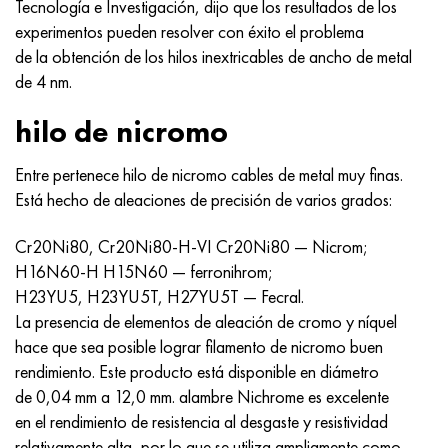
Tecnología e Investigación, dijo que los resultados de los
Incotherm
47ND
HN62VMYUT
VT-35
1.4466 - AISI 310MoLn
10X17H13M3T
2,0872, CuNi10Fe1Mn, Cw352h
latón rojo
45G2, 45g2, AISI 1144
Р6М5, 1.3343, hs6-5-2, sw7m
experimentos pueden resolver con éxito el problema
de la obtención de los hilos inextricables de ancho de metal
incotest
47НХР
HN62MVKYU
PT-1M
Aleación Al6xn
10X18N18Yu4D
Bronce aluminio silicio
C84400, CuSn2ZnPb
Aleación de acero estructural
Р6М5К5, 1.3243, hs6-5-2-5
de 4 nm.
Jette M152
49KF
HN63MB
PT-3V
15-7Ph® - 1.4532
11X11N2V2MF
CW301G, C64200
C83600, CuSn5ZnPb
10g2, 10g2, AISI 1513
R6M5F3, 1.3344, hs6-5-3
hilo de nicromo
Cobalto 6B
49K2F, 49K2FA-VI
XN65VM
PT-7M
PH 13-8 meses - 1.4534
12Х18Н9Т
bronce de silicio
12X2H4A, 15NiCr13, 1.5752
9М4К8,1.3207
Entre pertenece hilo de nicromo cables de metal muy finas.
Está hecho de aleaciones de precisión de varios grados:
maraging 250
Aleación 50N
KhN65VMTYu
2B
1.4542 - 17-4Ph®
13X11N2V2MF
C65500, CuAl11Fe3
AC14, 11SMnPb30
R12F3, 1.3318, sw12
Cr20Ni80, Cr20Ni80-H-VI Cr20Ni80 — Nicrom;
René 41
Aleación 50NP
KhN67MVTYu
SPT-2 sv
Custom 455® - 1.4543 - uns s45500
15x11mf
C65620, CuSi3Fe2Zn3
20G, 20mn5
P18, 1,3355, hs18-0-1, sw18
H16N60-H H15N60 — ferronihrom;
H23YU5, H23YU5T, H27YU5T — Fecral.
Maraging 300
50NHS
KhN68VKTYU
A LAS 3
1.4545 - 15-5Ph®
15х12vnmf
C65100, CuSi1.5
20XH3A, AISI 4320, 20hn3a
Acero carbono
La presencia de elementos de aleación de cromo y níquel
hace que sea posible lograr filamento de nicromo buen
Maraging 350
Aleación 52N
KhN68VMTYUK-vd
3M
1.4548 - 17-4Ph®
15Х12Н2MVFAB
Bronce estaño-plomo
20HM, 24CrMo5, 20hm
10,1.1645, C105W1
rendimiento. Este producto está disponible en diámetro
de 0,04 mm a 12,0 mm. alambre Nichrome es excelente
MP35N
52K12F
KhN70VMTYu
TL3
1.4550 - AISI 347
15X16K5N2MVFAB
c92200, CuSn6Zn4Pb2
25KhGM, 20CrMo5, 1.7264
11G12, 110G13L, X120Mn12
en el rendimiento de resistencia al desgaste y resistividad
relativamente alta, por lo que se utiliza ampliamente como