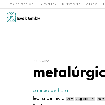
LISTA DE PRECIOS
LA EMPRESA
DIRECTORIO
GRADO
R
Aleaciones de
acero
Titanio
níquel
inoxidable
PRINCIPAL
metalúrgic
cambio de hora
fecha de inicio