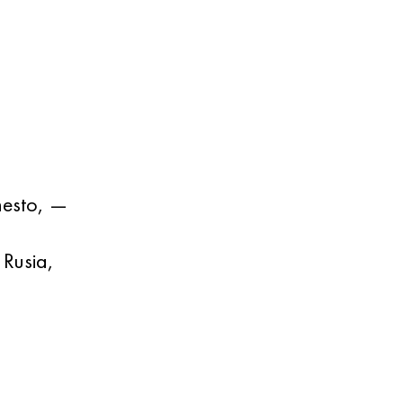
.
a
nesto, —
 Rusia,