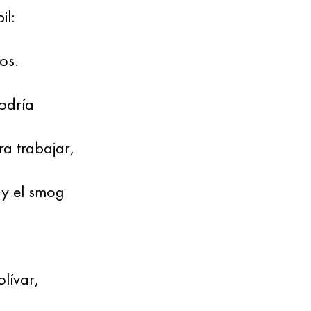
il:
os.
odría
ra trabajar,
y el smog
lívar,