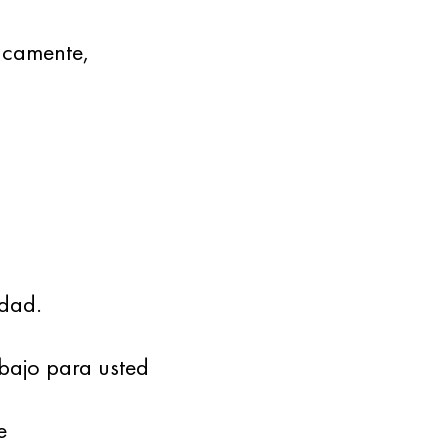
ancamente,
idad.
bajo para usted
e