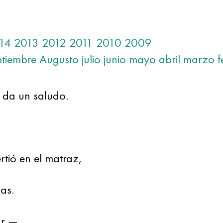
14
2013
2012
2011
2010
2009
ptiembre
Augusto
julio
junio
mayo
abril
marzo
f
 da un saludo.
rtió en el matraz,
as.
jar —