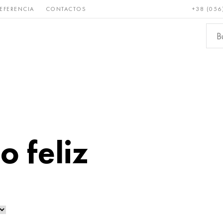
EFERENCIA
CONTACTOS
+38 (056
Raro y
Bronce, cobre,
Metale
refractario
latón
ferroso
o feliz