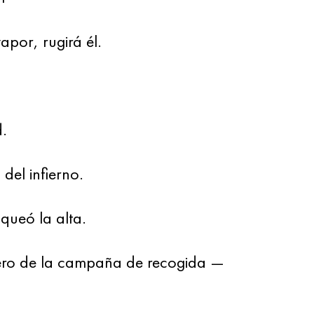
por, rugirá él.
d.
 del infierno.
queó la alta.
acero de la campaña de recogida —