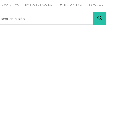
) 790-91-90
EVEK@EVEK.ORG
EN DNIPRO
ESPAÑOL
s no
Aleación de
Mallas y
s
acero
conexiones