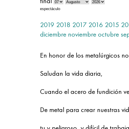
final
espectáculo
2019
2018
2017
2016
2015
20
diciembre
noviembre
octubre
se
En honor de los metalúrgicos no
Saludan la vida diaria,
Cuando el acero de fundición ve
De metal para crear nuestras vid
tu y peligroso, y difícil de traba