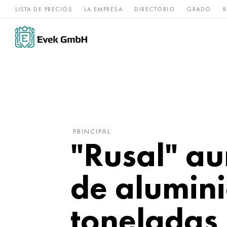
LISTA DE PRECIOS
LA EMPRESA
DIRECTORIO
GRADO
R
Aleaciones de
acero
Titanio
níquel
inoxidable
PRINCIPAL
"Rusal" au
de alumini
toneladas