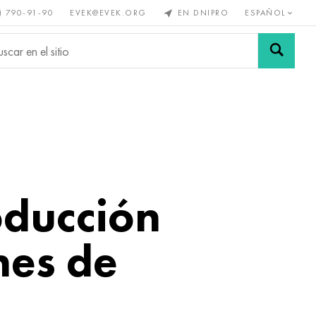
) 790-91-90
EVEK@EVEK.ORG
EN DNIPRO
ESPAÑOL
s no
Aleación de
Mallas y
s
acero
conexiones
oducción
nes de