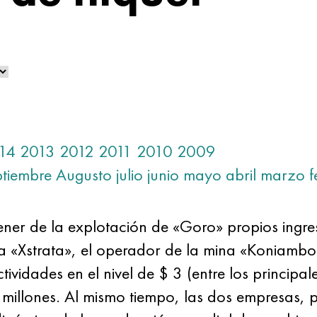
14
2013
2012
2011
2010
2009
ptiembre
Augusto
julio
junio
mayo
abril
marzo
f
ner de la explotación de «Goro» propios ingre
sa «Xstrata», el operador de la mina «Koniamb
ctividades en el nivel de $ 3 (entre los princip
l millones. Al mismo tiempo, las dos empresas, 