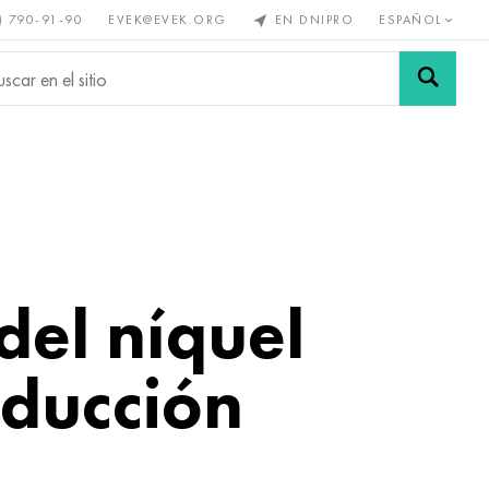
) 790-91-90
EVEK@EVEK.ORG
EN DNIPRO
ESPAÑOL
s no
Aleación de
Mallas y
s
acero
conexiones
del níquel
oducción