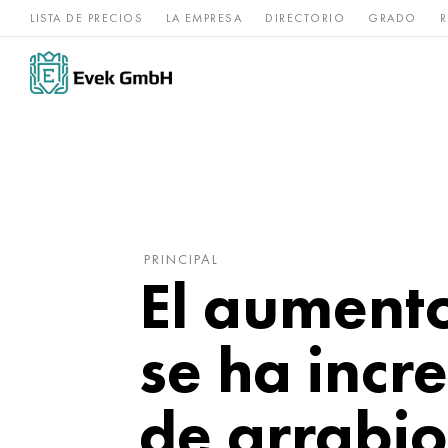
LISTA DE PRECIOS
LA EMPRESA
DIRECTORIO
GRADO
R
Aleaciones de
acero
Titanio
níquel
inoxidable
PRINCIPAL
El aumento
se ha incr
de arrabio