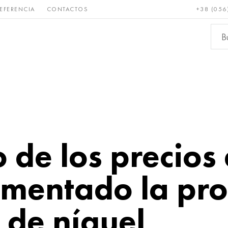
EFERENCIA
CONTACTOS
+38 (056
Raro y
Bronce, cobre,
Metale
refractario
latón
ferroso
 de los precios 
ementado la pr
 de níquel