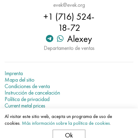
Nimónico 90
tubo de precisión
H70MFV
AM-350 - ams 5548
45Х14Н14В2М
ac35g2, 36smnpb14, 1.0765
evek@evek.org
+1 (716) 524-
Nimónico 263
AM-355 - ams 5547
50X14MF
38x2n2ma, 34CrNiMo6, 40NiCrMo7
18-72
Haynes 25
Custom 450® - uns S45000
65X13
40hn2ma, 34CrNiMo4, 36hnm
Alexey
Departamento de ventas
Haynes 188
Ascoloy griego 418
90X18MF
38hs, 37hs
Haynes 230
Tubería resistente a la corrosión
95X18
38XA, 37Cr4, AISI 5135
Imprenta
Mapa del sitio
Hastelloy b2
38HN3MFA, 35nicrmov12-5
Condiciones de venta
Instrucción de cancelación
Hastelloy b3
40G, 40Mn4, AISI 1035
Política de privacidad
Current metal prices
hastelloy c4
38XM, 42CrMo4, AISI 1.7225
Al visitar este sitio web, acepta un programa de uso de
© 2007–2026 «Evek GmbH»
cookies.
Más información sobre la política de cookies
.
El uso de los materiales de la web sin enlaces directos para el
hastelloy c22
40ХН, 36NiCr6, AISI 3135
hotel.
Ok