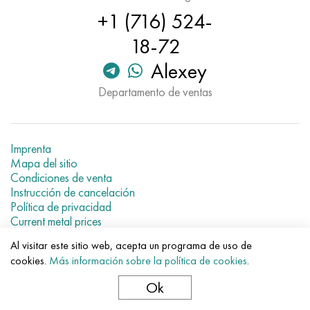
Nimónico 90
tubo de precisión
H70MFV
AM-350 - ams 5548
45Х14Н14В2М
ac35g2, 36smnpb14, 1.0765
+1 (716) 524-
18-72
Nimónico 263
AM-355 - ams 5547
50X14MF
38x2n2ma, 34CrNiMo6, 40NiCrMo7
Alexey
Haynes 25
Custom 450® - uns S45000
65X13
40hn2ma, 34CrNiMo4, 36hnm
Departamento de ventas
Haynes 188
Ascoloy griego 418
90X18MF
38hs, 37hs
Haynes 230
Tubería resistente a la corrosión
95X18
38XA, 37Cr4, AISI 5135
Imprenta
Mapa del sitio
Condiciones de venta
Hastelloy b2
38HN3MFA, 35nicrmov12-5
Instrucción de cancelación
Política de privacidad
Hastelloy b3
40G, 40Mn4, AISI 1035
Current metal prices
Al visitar este sitio web, acepta un programa de uso de
© 2007–2026 «Evek GmbH»
hastelloy c4
38XM, 42CrMo4, AISI 1.7225
cookies.
Más información sobre la política de cookies
.
El uso de los materiales de la web sin enlaces directos para el
hotel.
hastelloy c22
40ХН, 36NiCr6, AISI 3135
Ok