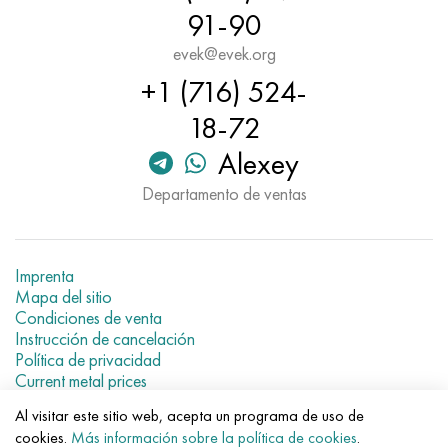
Nimónico 90
tubo de precisión
H70MFV
AM-350 - ams 5548
45Х14Н14В2М
ac35g2, 36smnpb14, 1.0765
91-90
evek@evek.org
Nimónico 263
AM-355 - ams 5547
50X14MF
38x2n2ma, 34CrNiMo6, 40NiCrMo7
+1 (716) 524-
Haynes 25
Custom 450® - uns S45000
65X13
40hn2ma, 34CrNiMo4, 36hnm
18-72
Alexey
Haynes 188
Ascoloy griego 418
90X18MF
38hs, 37hs
Departamento de ventas
Haynes 230
Tubería resistente a la corrosión
95X18
38XA, 37Cr4, AISI 5135
Hastelloy b2
38HN3MFA, 35nicrmov12-5
Imprenta
Mapa del sitio
Hastelloy b3
40G, 40Mn4, AISI 1035
Condiciones de venta
Instrucción de cancelación
Política de privacidad
hastelloy c4
38XM, 42CrMo4, AISI 1.7225
Current metal prices
hastelloy c22
40ХН, 36NiCr6, AISI 3135
Al visitar este sitio web, acepta un programa de uso de
© 2007–2026 «Evek GmbH»
cookies.
Más información sobre la política de cookies
.
El uso de los materiales de la web sin enlaces directos para el