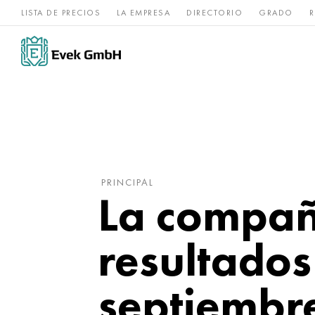
LISTA DE PRECIOS
LA EMPRESA
DIRECTORIO
GRADO
R
Aleaciones de
acero
Titanio
níquel
inoxidable
PRINCIPAL
La compañ
resultados
septiembr