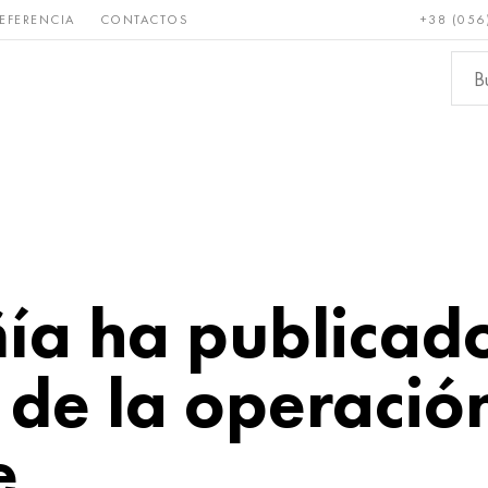
EFERENCIA
CONTACTOS
+38 (056
Raro y
Bronce, cobre,
Metale
refractario
latón
ferroso
ía ha publicado
 de la operació
e