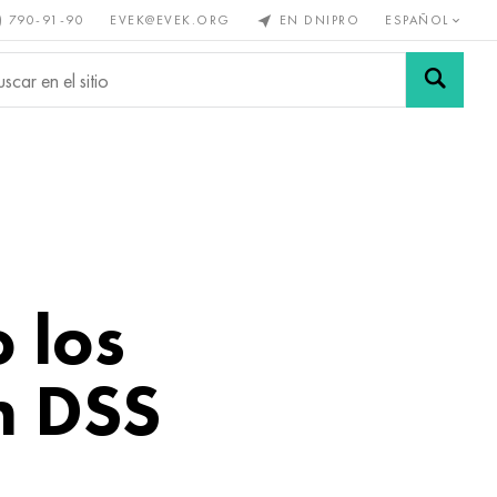
) 790-91-90
EVEK@EVEK.ORG
EN DNIPRO
ESPAÑOL
s no
Aleación de
Mallas y
s
acero
conexiones
 los
n DSS