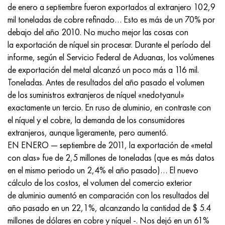
Inconel 686
38NKD
KhN55MBYu
Tubería cobre-níquel
VT-9
Grado 29
1.4903 (X10CrMoVNb9-1)
AISI 316 - 1.4401
1.4002 - AISI 405
08X17H13M2T
C95500, 2.0970, CuAl9Ni3fe2
Lo62-1, 2.0530, c46400
C36000, 2.0375, CuZn36Pb3
Am4
Duraluminio laminado Din, En
15HM, 13CrMo4-5, 15hm
20X2H4A, 20cr2ni4a
5XHM, 54NiCrMoV6,1.2711
malla de mimbre
de enero a septiembre fueron exportados al extranjero 102,9
mil toneladas de cobre refinado… Esto es más de un 70% por
Inconel 693
40KHNM
KhN56MVKYU
VT-14
Ti-6Al-6V-2Sn
1.4910 - AISI 316Ln
Aleación 1.4418
1.4008 - AISI 414
08Х17Н15М3Т
C95300, CuAl9
Lo70-1, CuZn28Sn1As, c44300
C37700, 2.0380, CuZn39Pb2
Vak4
AlCuMg1, 3.1325
18X11MNFB, X22CrMoV12-1
Acero estructural de baja aleación
6XS, 60MnSi4, 6h
debajo del año 2010. No mucho mejor las cosas con
la exportación de níquel sin procesar. Durante el período del
Inconel 706
Aleación 40HNYU-VI
KhN56MVTYu
VT-16
Ti-6Al-2Sn-4Zr-2Mo
1.4919-asi 316h
1.4429 - AISI 316Ln
1.4512 - AISI 409
08X18N12B
C62300-CuAl10Fe3
Lo90-1, C41000
C38500, 2.0401, CuZn39Pb3
Vd1, 1105
AlCuMg2, 3.1355
20K, p265gh, st41k
09G2S, 13mn6, 09g2s
9ХВГ, 100MnCrW4
informe, según el Servicio Federal de Aduanas, los volúmenes
de exportación del metal alcanzó un poco más a 116 mil.
Inconel 718
Aleación 42N, Invar
XN56MBYUD
VT18, VT18U
Ti-6Al-2Sn-4Zr-6Mo
Aleación 1.4922
Aleación 1.4430
08Х21Н6М2Т
C62400-CuAl11Fe3
Lc40s, CuZn37AI1, C85800
C38010, 2.0402, CuZn40Pb2
Swa5
30X3MF, 31CrMoV9
14G2, 17mn4, p295gh
X6VF, X100CrMoV5-1, 1.2363
Toneladas. Antes de resultados del año pasado el volumen
de los suministros extranjeros de níquel «nedotyanul»
Inconel 725
aleación
ХН58В
BT20
Ti-8Al-1Mo-1V
Aleación 1.4923
Aleación 1.4432
09x14n19v2br
Bronce de níquel aluminio
LMC58-2, 2.0572, CuZn40Mn2
C35330, CuZn36Pb2As, cw602n
Acero de relajación resistente al calor
16g, 15ga
X12, X210Cr12, 1.2080
exactamente un tercio. En ruso de aluminio, en contraste con
el níquel y el cobre, la demanda de los consumidores
Inconel 738
42NKhTYu
XN60VMTYUR
VT20-1 sv
Ti-10V-2Fe-3Al
Aleación 286 - 1.4944
Aleación 1.4435
10X11H20T2R
c63000, 2.0966, CuAl10Ni5Fe4
LC59-1-1
latón aluminio
30XM, 25CrMo4, 1.7218
16G2AF, p460n, s420n
X12M, X165CrMoV12, 1.2601
extranjeros, aunque ligeramente, pero aumentó.
EN ENERO — septiembre de 2011, la exportación de «metal
Inconel 792
44NKhTYu
XH60VT
VT20-2 sv
Ti-15V-3Cr-3Sn-3Al
Aisi 347H - 1.4961
Aleación 1.4436
10x11n20t3r
c95500, 2.0975, CuAI10Fe5Ni5
LAZH60-1-1
CuZn37Mn3Al2PbSi, CuZn40Al2, 2,0550
25X1MF, 21CrMoV5-7
17G1S, s355j2g3
Kh12MF, K110, Acero D2
con alas» fue de 2,5 millones de toneladas (que es más datos
en el mismo periodo un 2,4% el año pasado)… El nuevo
InconelX750
Aleación 45N
XH60M
BT22
Aleaciones de titanio alfa-beta
Aleación A-286
1.4438 - AISI 317L
10х11н23т3мр
C95800, 2.0975, CuAl10Ni
LK80-3
C68700, CuZn20Al2
25X2M1F, 24CrMoV5-5
17G1S-U, St52-3, s355j0
X12F1, X155CrVMo12-1, Nc11Lv
cálculo de los costos, el volumen del comercio exterior
de aluminio aumentó en comparación con los resultados del
Inconel HX
45НХТ
XN60YU
VT-23
Aleación de níquel y titanio
Tubo resistente al calor resistente al calor
1.4439 - AISI 317LMn
10H14G14N4T
C95520, CuAl11Ni
C86300, CuZn19Al6
35XM, 34CrMo4
35G2, 35s20
corte rápido
año pasado en un 22,1%, alcanzando la cantidad de $ 5.4
millones de dólares en cobre y níquel -. Nos dejó en un 61%