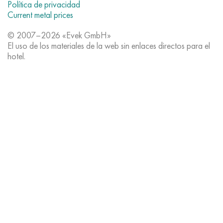
Política de privacidad
Hastelloy C-276
40XFA, 1.7223, AISI 4142
Current metal prices
Hastelloy C2000
45X, 45h, 1.7035
© 2007–2026 «Evek GmbH»
El uso de los materiales de la web sin enlaces directos para el
hotel.
Hastelloy 3
45HN2MFA, k2425, 45hnmf
Hastelloy x
A40G, 44smn28, 1.0762, 46s20
udimet 500
udimet 720