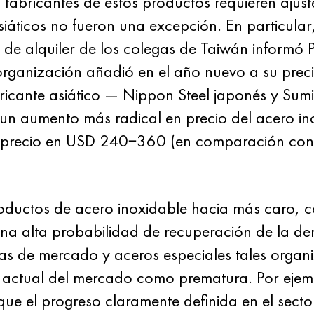
abricantes de estos productos requieren ajustes
siáticos no fueron una excepción. En particula
or de alquiler de los colegas de Taiwán info
organización añadió en el año nuevo a su prec
ricante asiático — Nippon Steel japonés y Sumi
n aumento más radical en precio del acero in
precio en USD 240−360 (en comparación con la
roductos de acero inoxidable hacia más caro, c
 una alta probabilidad de recuperación de la 
stas de mercado y aceros especiales tales orga
ón actual del mercado como prematura. Por eje
 que el progreso claramente definida en el sect