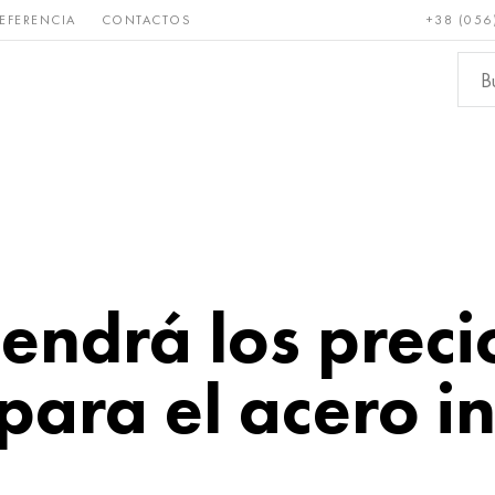
EFERENCIA
CONTACTOS
+38 (056
Raro y
Bronce, cobre,
Metale
refractario
latón
ferroso
ndrá los preci
para el acero i