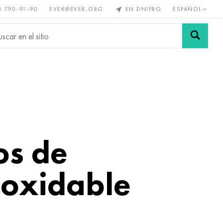
) 790-91-90
EVEK@EVEK.ORG
EN DNIPRO
ESPAÑOL
s no
Aleación de
Mallas y
s
acero
conexiones
os de
noxidable