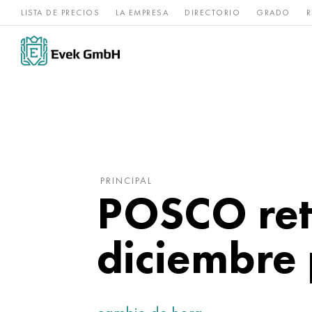
LISTA DE PRECIOS
LA EMPRESA
DIRECTORIO
GRADO
R
Aleaciones de
acero
Titanio
níquel
inoxidable
PRINCIPAL
POSCO rete
diciembre 