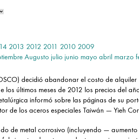
14
2013
2012
2011
2010
2009
ptiembre
Augusto
julio
junio
mayo
abril
marzo
f
POSCO) decidió abandonar el costo de alquiler
de los últimos meses de 2012 los precios del año
talúrgica informó sobre las páginas de su porta
ctor de los aceros especiales Taiwán — Yieh Cor
ado de metal corrosivo (incluyendo — aumento 