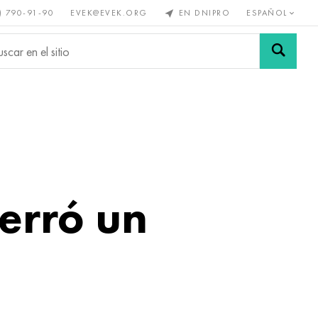
) 790-91-90
EVEK@EVEK.ORG
EN DNIPRO
ESPAÑOL
s no
Aleación de
Mallas y
s
acero
conexiones
cerró un