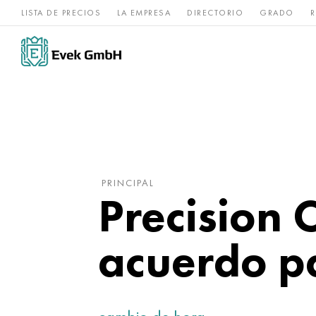
LISTA DE PRECIOS
LA EMPRESA
DIRECTORIO
GRADO
R
Aleaciones de
acero
Titanio
níquel
inoxidable
PRINCIPAL
Precision 
acuerdo p