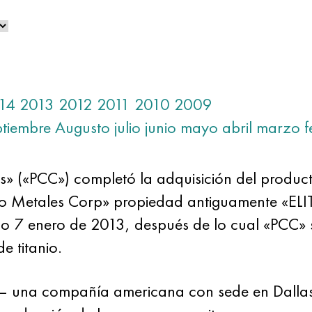
14
2013
2012
2011
2010
2009
ptiembre
Augusto
julio
junio
mayo
abril
marzo
f
s» («PCC») completó la adquisición del product
io Metales Corp» propiedad antiguamente «ELIT
o 7 enero de 2013, después de lo cual «PCC» se
e titanio.
 — una compañía americana con sede en Dallas