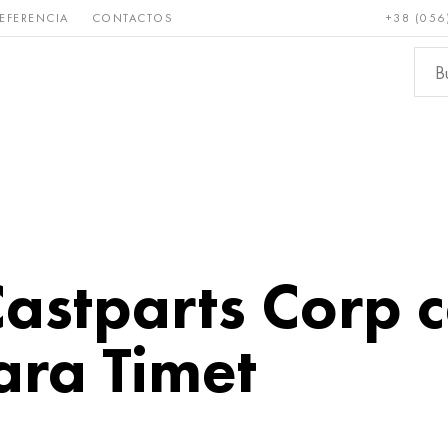
EFERENCIA
CONTACTOS
+38 (056
Raro y
Bronce, cobre,
Metale
refractario
latón
ferroso
Castparts Corp 
ara Timet