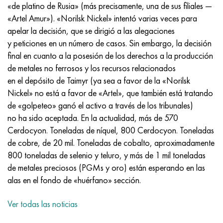
Incotherm
47ND
HN62VMYUT
VT-35
1.4466 - AISI 310MoLn
10X17H13M3T
2,0872, CuNi10Fe1Mn, Cw352h
latón rojo
45G2, 45g2, AISI 1144
Р6М5, 1.3343, hs6-5-2, sw7m
«de platino de Rusia» (más precisamente, una de sus filiales —
«Artel Amur»). «Norilsk Nickel» intentó varias veces para
incotest
47НХР
HN62MVKYU
PT-1M
Aleación Al6xn
10X18N18Yu4D
Bronce aluminio silicio
C84400, CuSn2ZnPb
Aleación de acero estructural
Р6М5К5, 1.3243, hs6-5-2-5
apelar la decisión, que se dirigió a las alegaciones
y peticiones en un número de casos. Sin embargo, la decisión
Jette M152
49KF
HN63MB
PT-3V
15-7Ph® - 1.4532
11X11N2V2MF
CW301G, C64200
C83600, CuSn5ZnPb
10g2, 10g2, AISI 1513
R6M5F3, 1.3344, hs6-5-3
final en cuanto a la posesión de los derechos a la producción
de metales no ferrosos y los recursos relacionados
Cobalto 6B
49K2F, 49K2FA-VI
XN65VM
PT-7M
PH 13-8 meses - 1.4534
12Х18Н9Т
bronce de silicio
12X2H4A, 15NiCr13, 1.5752
9М4К8,1.3207
en el depósito de Taimyr (ya sea a favor de la «Norilsk
Nickel» no está a favor de «Artel», que también está tratando
maraging 250
Aleación 50N
KhN65VMTYu
2B
1.4542 - 17-4Ph®
13X11N2V2MF
C65500, CuAl11Fe3
AC14, 11SMnPb30
R12F3, 1.3318, sw12
de «golpeteo» ganó el activo a través de los tribunales)
no ha sido aceptada. En la actualidad, más de 570
René 41
Aleación 50NP
KhN67MVTYu
SPT-2 sv
Custom 455® - 1.4543 - uns s45500
15x11mf
C65620, CuSi3Fe2Zn3
20G, 20mn5
P18, 1,3355, hs18-0-1, sw18
Cerdocyon. Toneladas de níquel, 800 Cerdocyon. Toneladas
de cobre, de 20 mil. Toneladas de cobalto, aproximadamente
Maraging 300
50NHS
KhN68VKTYU
A LAS 3
1.4545 - 15-5Ph®
15х12vnmf
C65100, CuSi1.5
20XH3A, AISI 4320, 20hn3a
Acero carbono
800 toneladas de selenio y teluro, y más de 1 mil toneladas
de metales preciosos (PGMs y oro) están esperando en las
Maraging 350
Aleación 52N
KhN68VMTYUK-vd
3M
1.4548 - 17-4Ph®
15Х12Н2MVFAB
Bronce estaño-plomo
20HM, 24CrMo5, 20hm
10,1.1645, C105W1
alas en el fondo de «huérfano» sección.
MP35N
52K12F
KhN70VMTYu
TL3
1.4550 - AISI 347
15X16K5N2MVFAB
c92200, CuSn6Zn4Pb2
25KhGM, 20CrMo5, 1.7264
11G12, 110G13L, X120Mn12
Ver todas las noticias