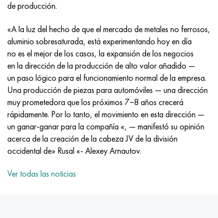
Incotherm
47ND
HN62VMYUT
VT-35
1.4466 - AISI 310MoLn
10X17H13M3T
2,0872, CuNi10Fe1Mn, Cw352h
latón rojo
45G2, 45g2, AISI 1144
Р6М5, 1.3343, hs6-5-2, sw7m
de producción.
incotest
47НХР
HN62MVKYU
PT-1M
Aleación Al6xn
10X18N18Yu4D
Bronce aluminio silicio
C84400, CuSn2ZnPb
Aleación de acero estructural
Р6М5К5, 1.3243, hs6-5-2-5
«A la luz del hecho de que el mercado de metales no ferrosos,
aluminio sobresaturada, está experimentando hoy en día
Jette M152
49KF
HN63MB
PT-3V
15-7Ph® - 1.4532
11X11N2V2MF
CW301G, C64200
C83600, CuSn5ZnPb
10g2, 10g2, AISI 1513
R6M5F3, 1.3344, hs6-5-3
no es el mejor de los casos, la expansión de los negocios
en la dirección de la producción de alto valor añadido —
Cobalto 6B
49K2F, 49K2FA-VI
XN65VM
PT-7M
PH 13-8 meses - 1.4534
12Х18Н9Т
bronce de silicio
12X2H4A, 15NiCr13, 1.5752
9М4К8,1.3207
un paso lógico para el funcionamiento normal de la empresa.
Una producción de piezas para automóviles — una dirección
maraging 250
Aleación 50N
KhN65VMTYu
2B
1.4542 - 17-4Ph®
13X11N2V2MF
C65500, CuAl11Fe3
AC14, 11SMnPb30
R12F3, 1.3318, sw12
muy prometedora que los próximos 7−8 años crecerá
rápidamente. Por lo tanto, el movimiento en esta dirección —
René 41
Aleación 50NP
KhN67MVTYu
SPT-2 sv
Custom 455® - 1.4543 - uns s45500
15x11mf
C65620, CuSi3Fe2Zn3
20G, 20mn5
P18, 1,3355, hs18-0-1, sw18
un ganar-ganar para la compañía «, — manifestó su opinión
acerca de la creación de la cabeza JV de la división
Maraging 300
50NHS
KhN68VKTYU
A LAS 3
1.4545 - 15-5Ph®
15х12vnmf
C65100, CuSi1.5
20XH3A, AISI 4320, 20hn3a
Acero carbono
occidental de» Rusal «- Alexey Arnautov.
Ver todas las noticias
Maraging 350
Aleación 52N
KhN68VMTYUK-vd
3M
1.4548 - 17-4Ph®
15Х12Н2MVFAB
Bronce estaño-plomo
20HM, 24CrMo5, 20hm
10,1.1645, C105W1
MP35N
52K12F
KhN70VMTYu
TL3
1.4550 - AISI 347
15X16K5N2MVFAB
c92200, CuSn6Zn4Pb2
25KhGM, 20CrMo5, 1.7264
11G12, 110G13L, X120Mn12