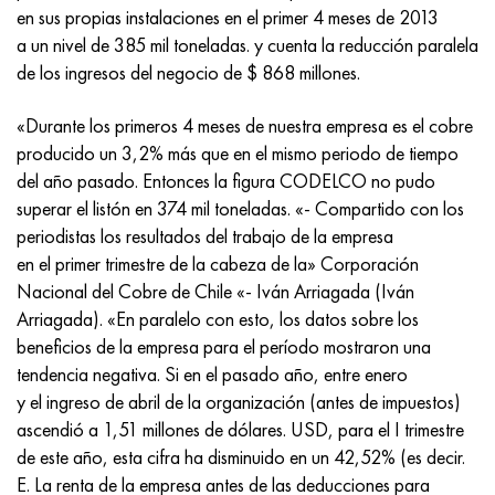
Inconel 686
38NKD
KhN55MBYu
Tubería cobre-níquel
VT-9
Grado 29
1.4903 (X10CrMoVNb9-1)
AISI 316 - 1.4401
1.4002 - AISI 405
08X17H13M2T
C95500, 2.0970, CuAl9Ni3fe2
Lo62-1, 2.0530, c46400
C36000, 2.0375, CuZn36Pb3
Am4
Duraluminio laminado Din, En
15HM, 13CrMo4-5, 15hm
20X2H4A, 20cr2ni4a
5XHM, 54NiCrMoV6,1.2711
malla de mimbre
en sus propias instalaciones en el primer 4 meses de 2013
a un nivel de 385 mil toneladas. y cuenta la reducción paralela
Inconel 693
40KHNM
KhN56MVKYU
VT-14
Ti-6Al-6V-2Sn
1.4910 - AISI 316Ln
Aleación 1.4418
1.4008 - AISI 414
08Х17Н15М3Т
C95300, CuAl9
Lo70-1, CuZn28Sn1As, c44300
C37700, 2.0380, CuZn39Pb2
Vak4
AlCuMg1, 3.1325
18X11MNFB, X22CrMoV12-1
Acero estructural de baja aleación
6XS, 60MnSi4, 6h
de los ingresos del negocio de $ 868 millones.
Inconel 706
Aleación 40HNYU-VI
KhN56MVTYu
VT-16
Ti-6Al-2Sn-4Zr-2Mo
1.4919-asi 316h
1.4429 - AISI 316Ln
1.4512 - AISI 409
08X18N12B
C62300-CuAl10Fe3
Lo90-1, C41000
C38500, 2.0401, CuZn39Pb3
Vd1, 1105
AlCuMg2, 3.1355
20K, p265gh, st41k
09G2S, 13mn6, 09g2s
9ХВГ, 100MnCrW4
«Durante los primeros 4 meses de nuestra empresa es el cobre
producido un 3,2% más que en el mismo periodo de tiempo
Inconel 718
Aleación 42N, Invar
XN56MBYUD
VT18, VT18U
Ti-6Al-2Sn-4Zr-6Mo
Aleación 1.4922
Aleación 1.4430
08Х21Н6М2Т
C62400-CuAl11Fe3
Lc40s, CuZn37AI1, C85800
C38010, 2.0402, CuZn40Pb2
Swa5
30X3MF, 31CrMoV9
14G2, 17mn4, p295gh
X6VF, X100CrMoV5-1, 1.2363
del año pasado. Entonces la figura CODELCO no pudo
superar el listón en 374 mil toneladas. «- Compartido con los
Inconel 725
aleación
ХН58В
BT20
Ti-8Al-1Mo-1V
Aleación 1.4923
Aleación 1.4432
09x14n19v2br
Bronce de níquel aluminio
LMC58-2, 2.0572, CuZn40Mn2
C35330, CuZn36Pb2As, cw602n
Acero de relajación resistente al calor
16g, 15ga
X12, X210Cr12, 1.2080
periodistas los resultados del trabajo de la empresa
en el primer trimestre de la cabeza de la» Corporación
Inconel 738
42NKhTYu
XN60VMTYUR
VT20-1 sv
Ti-10V-2Fe-3Al
Aleación 286 - 1.4944
Aleación 1.4435
10X11H20T2R
c63000, 2.0966, CuAl10Ni5Fe4
LC59-1-1
latón aluminio
30XM, 25CrMo4, 1.7218
16G2AF, p460n, s420n
X12M, X165CrMoV12, 1.2601
Nacional del Cobre de Chile «- Iván Arriagada (Iván
Arriagada). «En paralelo con esto, los datos sobre los
Inconel 792
44NKhTYu
XH60VT
VT20-2 sv
Ti-15V-3Cr-3Sn-3Al
Aisi 347H - 1.4961
Aleación 1.4436
10x11n20t3r
c95500, 2.0975, CuAI10Fe5Ni5
LAZH60-1-1
CuZn37Mn3Al2PbSi, CuZn40Al2, 2,0550
25X1MF, 21CrMoV5-7
17G1S, s355j2g3
Kh12MF, K110, Acero D2
beneficios de la empresa para el período mostraron una
tendencia negativa. Si en el pasado año, entre enero
InconelX750
Aleación 45N
XH60M
BT22
Aleaciones de titanio alfa-beta
Aleación A-286
1.4438 - AISI 317L
10х11н23т3мр
C95800, 2.0975, CuAl10Ni
LK80-3
C68700, CuZn20Al2
25X2M1F, 24CrMoV5-5
17G1S-U, St52-3, s355j0
X12F1, X155CrVMo12-1, Nc11Lv
y el ingreso de abril de la organización (antes de impuestos)
ascendió a 1,51 millones de dólares. USD, para el I trimestre
Inconel HX
45НХТ
XN60YU
VT-23
Aleación de níquel y titanio
Tubo resistente al calor resistente al calor
1.4439 - AISI 317LMn
10H14G14N4T
C95520, CuAl11Ni
C86300, CuZn19Al6
35XM, 34CrMo4
35G2, 35s20
corte rápido
de este año, esta cifra ha disminuido en un 42,52% (es decir.
E. La renta de la empresa antes de las deducciones para