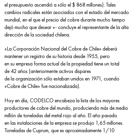
Incotherm
47ND
HN62VMYUT
VT-35
1.4466 - AISI 310MoLn
10X17H13M3T
2,0872, CuNi10Fe1Mn, Cw352h
latón rojo
45G2, 45g2, AISI 1144
Р6М5, 1.3343, hs6-5-2, sw7m
el presupuesto ascendió a sólo el $ 868 millones). Tales
cambios radicales están asociados con el estado del mercado
incotest
47НХР
HN62MVKYU
PT-1M
Aleación Al6xn
10X18N18Yu4D
Bronce aluminio silicio
C84400, CuSn2ZnPb
Aleación de acero estructural
Р6М5К5, 1.3243, hs6-5-2-5
mundial, en el que el precio del cobre durante mucho tiempo
dejó mucho que desear «- concluye el representante de la alta
Jette M152
49KF
HN63MB
PT-3V
15-7Ph® - 1.4532
11X11N2V2MF
CW301G, C64200
C83600, CuSn5ZnPb
10g2, 10g2, AISI 1513
R6M5F3, 1.3344, hs6-5-3
dirección de la sociedad chilena.
Cobalto 6B
49K2F, 49K2FA-VI
XN65VM
PT-7M
PH 13-8 meses - 1.4534
12Х18Н9Т
bronce de silicio
12X2H4A, 15NiCr13, 1.5752
9М4К8,1.3207
«La Corporación Nacional del Cobre de Chile» deberá
mantener un registro de su historia desde 1955, pero
maraging 250
Aleación 50N
KhN65VMTYu
2B
1.4542 - 17-4Ph®
13X11N2V2MF
C65500, CuAl11Fe3
AC14, 11SMnPb30
R12F3, 1.3318, sw12
en su empresa forma actual de la propiedad tiene un total
de 42 años (anteriormente activos dispares
René 41
Aleación 50NP
KhN67MVTYu
SPT-2 sv
Custom 455® - 1.4543 - uns s45500
15x11mf
C65620, CuSi3Fe2Zn3
20G, 20mn5
P18, 1,3355, hs18-0-1, sw18
de la organización sólo estaban unidos en 1971, cuando
«Cobre de Chile» fue nacionalizada).
Maraging 300
50NHS
KhN68VKTYU
A LAS 3
1.4545 - 15-5Ph®
15х12vnmf
C65100, CuSi1.5
20XH3A, AISI 4320, 20hn3a
Acero carbono
Hoy en día, CODELCO encabeza la lista de los mayores
Maraging 350
Aleación 52N
KhN68VMTYUK-vd
3M
1.4548 - 17-4Ph®
15Х12Н2MVFAB
Bronce estaño-plomo
20HM, 24CrMo5, 20hm
10,1.1645, C105W1
productores de cobre del mundo, produciendo más de medio
millón de toneladas del metal rojo al año. El año pasado
MP35N
52K12F
KhN70VMTYu
TL3
1.4550 - AISI 347
15X16K5N2MVFAB
c92200, CuSn6Zn4Pb2
25KhGM, 20CrMo5, 1.7264
11G12, 110G13L, X120Mn12
en las instalaciones de la empresa se produjo 1,65 millones.
Toneladas de Cuprum, que es aproximadamente 1/10