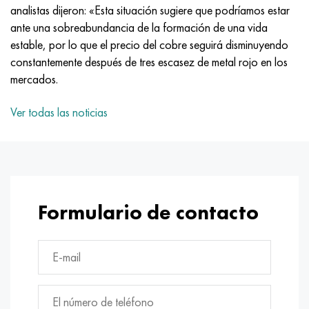
Nimónico 90
tubo de precisión
H70MFV
AM-350 - ams 5548
45Х14Н14В2М
ac35g2, 36smnpb14, 1.0765
analistas dijeron: «Esta situación sugiere que podríamos estar
ante una sobreabundancia de la formación de una vida
Nimónico 263
AM-355 - ams 5547
50X14MF
38x2n2ma, 34CrNiMo6, 40NiCrMo7
estable, por lo que el precio del cobre seguirá disminuyendo
constantemente después de tres escasez de metal rojo en los
Haynes 25
Custom 450® - uns S45000
65X13
40hn2ma, 34CrNiMo4, 36hnm
mercados.
Haynes 188
Ascoloy griego 418
90X18MF
38hs, 37hs
Ver todas las noticias
Haynes 230
Tubería resistente a la corrosión
95X18
38XA, 37Cr4, AISI 5135
Hastelloy b2
38HN3MFA, 35nicrmov12-5
Formulario de contacto
Hastelloy b3
40G, 40Mn4, AISI 1035
hastelloy c4
38XM, 42CrMo4, AISI 1.7225
hastelloy c22
40ХН, 36NiCr6, AISI 3135