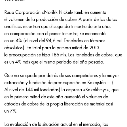
MP159
56DGNH
HN73MBTYu
5B
1.4567 - AISI 304Cu
15X16H2AM
30X, AISI 5130, 30h
Rusia Corporación «Norilsk Nickel» también aumenta
multimetro n155
68NKhVKTYu
XN70YU
TL5
1.4570-aisi303Cu
18X11MNFB
30hgs, 30hgs
el volumen de la producción de cobre. A partir de los datos
analíticos muestran que el segundo trimestre de este año,
Nicrofer 5923 hMo
79NM, Lupa 7904
HN75MBTYu
A LAS 6
1.4574 - Aleación PH 15-7 Mo®
18X12VMBFR
30hgsa, 30hgsa
en comparación con el primer trimestre, se incrementó
en un 4% (al nivel del 94,6 mil. Toneladas en términos
Nicrofer 6030
80NM
XN75TBYu
TS-6
1.4580 - AISI 316Cb
20X12VNMF
30hgsn2a, 30hgsna
absolutos). En total para la primera mitad de 2013,
la preocupación se hizo 186 mls. Las toneladas de cobre, que
Nitronik 40
80NMV-VI
XN77TYu
14 titanio
1.4597 - AISI 204Cu
20Х3FMI
30xn2ma, 30CrNiMo8
es un 4% más que el mismo período del año pasado.
Nitronik 50
80NHS
XN77TYUR
SP-17
Aleación 28 - 1.4563
21NKMT
30хн3а, 31nicr14
Que no se queda por detrás de sus competidores y la mayor
extracción y fundición de preocupación en Kazajstán — (.
Nitrónico 60
81HMA
ХН78Т
40 titanio
Aleación 31 - 1.4562
37X12N8G8MFB
34khn3ma, 36NiCrMo16, 35NiCrMo16
Al nivel de 144 mil toneladas) la empresa «Kazakhmys», que
en la primera mitad de este año aumentó el volumen de
Nitronik 75
Tipos de aleaciones de precisión
HN80TBY
Aleación 254smo® - 1.4547
40X10X2M
35hgs, 35hgs
cátodos de cobre de la propia liberación de material casi
un 7%.
Nimonic 80a
termobimetales
N65M, EP982
Aleación 926 - 1.4529
40Х9С2
35hgsa, 35hgsa
La evaluación de la situación actual en el mercado, los