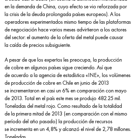
Incotherm
47ND
HN62VMYUT
VT-35
1.4466 - AISI 310MoLn
10X17H13M3T
2,0872, CuNi10Fe1Mn, Cw352h
latón rojo
45G2, 45g2, AISI 1144
Р6М5, 1.3343, hs6-5-2, sw7m
en la demanda de China, cuyo efecto se vio reforzada por
la crisis de la deuda prolongada países europeos). A los
incotest
47НХР
HN62MVKYU
PT-1M
Aleación Al6xn
10X18N18Yu4D
Bronce aluminio silicio
C84400, CuSn2ZnPb
Aleación de acero estructural
Р6М5К5, 1.3243, hs6-5-2-5
operadores experimentados mismo tiempo de las plataformas
de negociación hace varios meses advirtieron a los actores
Jette M152
49KF
HN63MB
PT-3V
15-7Ph® - 1.4532
11X11N2V2MF
CW301G, C64200
C83600, CuSn5ZnPb
10g2, 10g2, AISI 1513
R6M5F3, 1.3344, hs6-5-3
del sector: el aumento de la oferta del metal puede causar
la caída de precios subsiguiente.
Cobalto 6B
49K2F, 49K2FA-VI
XN65VM
PT-7M
PH 13-8 meses - 1.4534
12Х18Н9Т
bronce de silicio
12X2H4A, 15NiCr13, 1.5752
9М4К8,1.3207
A pesar de que los expertos les preocupa, la producción
maraging 250
Aleación 50N
KhN65VMTYu
2B
1.4542 - 17-4Ph®
13X11N2V2MF
C65500, CuAl11Fe3
AC14, 11SMnPb30
R12F3, 1.3318, sw12
de cobre en algunos países sigue creciendo. Así que
de acuerdo a la agencia de estadística «INE», los volúmenes
René 41
Aleación 50NP
KhN67MVTYu
SPT-2 sv
Custom 455® - 1.4543 - uns s45500
15x11mf
C65620, CuSi3Fe2Zn3
20G, 20mn5
P18, 1,3355, hs18-0-1, sw18
de producción de cobre en Chile en junio de 2013
se incrementaron en casi un 6% en comparación con mayo
Maraging 300
50NHS
KhN68VKTYU
A LAS 3
1.4545 - 15-5Ph®
15х12vnmf
C65100, CuSi1.5
20XH3A, AISI 4320, 20hn3a
Acero carbono
de 2013. Total en el país este mes se produjo 482.25 mil.
Toneladas del metal rojo. Como resultado de la totalidad
Maraging 350
Aleación 52N
KhN68VMTYUK-vd
3M
1.4548 - 17-4Ph®
15Х12Н2MVFAB
Bronce estaño-plomo
20HM, 24CrMo5, 20hm
10,1.1645, C105W1
de la primera mitad de 2013 (en comparación con el mismo
período del año pasado) la producción de recursos
MP35N
52K12F
KhN70VMTYu
TL3
1.4550 - AISI 347
15X16K5N2MVFAB
c92200, CuSn6Zn4Pb2
25KhGM, 20CrMo5, 1.7264
11G12, 110G13L, X120Mn12
se incrementa en un 4,8% y alcanzó el nivel de 2,78 millones.
Toneladas.