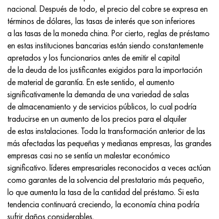
Incotherm
47ND
HN62VMYUT
VT-35
1.4466 - AISI 310MoLn
10X17H13M3T
2,0872, CuNi10Fe1Mn, Cw352h
latón rojo
45G2, 45g2, AISI 1144
Р6М5, 1.3343, hs6-5-2, sw7m
nacional. Después de todo, el precio del cobre se expresa en
términos de dólares, las tasas de interés que son inferiores
incotest
47НХР
HN62MVKYU
PT-1M
Aleación Al6xn
10X18N18Yu4D
Bronce aluminio silicio
C84400, CuSn2ZnPb
Aleación de acero estructural
Р6М5К5, 1.3243, hs6-5-2-5
a las tasas de la moneda china. Por cierto, reglas de préstamo
en estas instituciones bancarias están siendo constantemente
Jette M152
49KF
HN63MB
PT-3V
15-7Ph® - 1.4532
11X11N2V2MF
CW301G, C64200
C83600, CuSn5ZnPb
10g2, 10g2, AISI 1513
R6M5F3, 1.3344, hs6-5-3
apretados y los funcionarios antes de emitir el capital
de la deuda de los justificantes exigidos para la importación
Cobalto 6B
49K2F, 49K2FA-VI
XN65VM
PT-7M
PH 13-8 meses - 1.4534
12Х18Н9Т
bronce de silicio
12X2H4A, 15NiCr13, 1.5752
9М4К8,1.3207
de material de garantía. En este sentido, el aumento
significativamente la demanda de una variedad de salas
maraging 250
Aleación 50N
KhN65VMTYu
2B
1.4542 - 17-4Ph®
13X11N2V2MF
C65500, CuAl11Fe3
AC14, 11SMnPb30
R12F3, 1.3318, sw12
de almacenamiento y de servicios públicos, lo cual podría
traducirse en un aumento de los precios para el alquiler
René 41
Aleación 50NP
KhN67MVTYu
SPT-2 sv
Custom 455® - 1.4543 - uns s45500
15x11mf
C65620, CuSi3Fe2Zn3
20G, 20mn5
P18, 1,3355, hs18-0-1, sw18
de estas instalaciones. Toda la transformación anterior de las
más afectadas las pequeñas y medianas empresas, las grandes
Maraging 300
50NHS
KhN68VKTYU
A LAS 3
1.4545 - 15-5Ph®
15х12vnmf
C65100, CuSi1.5
20XH3A, AISI 4320, 20hn3a
Acero carbono
empresas casi no se sentía un malestar económico
significativo. líderes empresariales reconocidos a veces actúan
Maraging 350
Aleación 52N
KhN68VMTYUK-vd
3M
1.4548 - 17-4Ph®
15Х12Н2MVFAB
Bronce estaño-plomo
20HM, 24CrMo5, 20hm
10,1.1645, C105W1
como garantes de la solvencia del prestatario más pequeño,
lo que aumenta la tasa de la cantidad del préstamo. Si esta
MP35N
52K12F
KhN70VMTYu
TL3
1.4550 - AISI 347
15X16K5N2MVFAB
c92200, CuSn6Zn4Pb2
25KhGM, 20CrMo5, 1.7264
11G12, 110G13L, X120Mn12
tendencia continuará creciendo, la economía china podría
sufrir daños considerables.