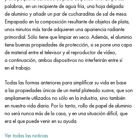
Incotherm
47ND
HN62VMYUT
VT-35
1.4466 - AISI 310MoLn
10X17H13M3T
2,0872, CuNi10Fe1Mn, Cw352h
latón rojo
45G2, 45g2, AISI 1144
Р6М5, 1.3343, hs6-5-2, sw7m
palabras, en un recipiente de agua fría, una hoja delgada
de aluminio y añadir un par de cucharaditas de sal de mesa.
incotest
47НХР
HN62MVKYU
PT-1M
Aleación Al6xn
10X18N18Yu4D
Bronce aluminio silicio
C84400, CuSn2ZnPb
Aleación de acero estructural
Р6М5К5, 1.3243, hs6-5-2-5
Empapado en la composición resultante de objetos de plata,
unos minutos más tarde adquieren una apariencia radiante
Jette M152
49KF
HN63MB
PT-3V
15-7Ph® - 1.4532
11X11N2V2MF
CW301G, C64200
C83600, CuSn5ZnPb
10g2, 10g2, AISI 1513
R6M5F3, 1.3344, hs6-5-3
primordial. Sólo tiene que limpiar en seco. Además, el aluminio
tiene buenas propiedades de protección, si se pone una capa
Cobalto 6B
49K2F, 49K2FA-VI
XN65VM
PT-7M
PH 13-8 meses - 1.4534
12Х18Н9Т
bronce de silicio
12X2H4A, 15NiCr13, 1.5752
9М4К8,1.3207
de material entre el televisor y el reproductor de vídeo,
a continuación, ambos dispositivos no interferirán entre sí
maraging 250
Aleación 50N
KhN65VMTYu
2B
1.4542 - 17-4Ph®
13X11N2V2MF
C65500, CuAl11Fe3
AC14, 11SMnPb30
R12F3, 1.3318, sw12
en el trabajo.
René 41
Aleación 50NP
KhN67MVTYu
SPT-2 sv
Custom 455® - 1.4543 - uns s45500
15x11mf
C65620, CuSi3Fe2Zn3
20G, 20mn5
P18, 1,3355, hs18-0-1, sw18
Todas las formas anteriores para simplificar su vida en base
a las propiedades únicas de un metal plateado suave, que son
Maraging 300
50NHS
KhN68VKTYU
A LAS 3
1.4545 - 15-5Ph®
15х12vnmf
C65100, CuSi1.5
20XH3A, AISI 4320, 20hn3a
Acero carbono
ampliamente utilizados no sólo en la industria, sino también
en nuestra vida diaria. Por lo tanto, rollo de papel de aluminio
Maraging 350
Aleación 52N
KhN68VMTYUK-vd
3M
1.4548 - 17-4Ph®
15Х12Н2MVFAB
Bronce estaño-plomo
20HM, 24CrMo5, 20hm
10,1.1645, C105W1
no será nunca más de la casa, y en una situación difícil, que
era el que puede venir en su ayuda.
MP35N
52K12F
KhN70VMTYu
TL3
1.4550 - AISI 347
15X16K5N2MVFAB
c92200, CuSn6Zn4Pb2
25KhGM, 20CrMo5, 1.7264
11G12, 110G13L, X120Mn12
Ver todas las noticias