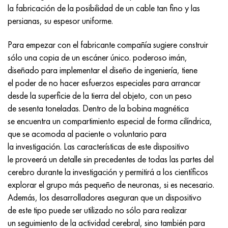
Incotherm
47ND
HN62VMYUT
VT-35
1.4466 - AISI 310MoLn
10X17H13M3T
2,0872, CuNi10Fe1Mn, Cw352h
latón rojo
45G2, 45g2, AISI 1144
Р6М5, 1.3343, hs6-5-2, sw7m
la fabricación de la posibilidad de un cable tan fino y las
persianas, su espesor uniforme.
incotest
47НХР
HN62MVKYU
PT-1M
Aleación Al6xn
10X18N18Yu4D
Bronce aluminio silicio
C84400, CuSn2ZnPb
Aleación de acero estructural
Р6М5К5, 1.3243, hs6-5-2-5
Para empezar con el fabricante compañía sugiere construir
Jette M152
49KF
HN63MB
PT-3V
15-7Ph® - 1.4532
11X11N2V2MF
CW301G, C64200
C83600, CuSn5ZnPb
10g2, 10g2, AISI 1513
R6M5F3, 1.3344, hs6-5-3
sólo una copia de un escáner único. poderoso imán,
diseñado para implementar el diseño de ingeniería, tiene
Cobalto 6B
49K2F, 49K2FA-VI
XN65VM
PT-7M
PH 13-8 meses - 1.4534
12Х18Н9Т
bronce de silicio
12X2H4A, 15NiCr13, 1.5752
9М4К8,1.3207
el poder de no hacer esfuerzos especiales para arrancar
desde la superficie de la tierra del objeto, con un peso
maraging 250
Aleación 50N
KhN65VMTYu
2B
1.4542 - 17-4Ph®
13X11N2V2MF
C65500, CuAl11Fe3
AC14, 11SMnPb30
R12F3, 1.3318, sw12
de sesenta toneladas. Dentro de la bobina magnética
se encuentra un compartimiento especial de forma cilíndrica,
René 41
Aleación 50NP
KhN67MVTYu
SPT-2 sv
Custom 455® - 1.4543 - uns s45500
15x11mf
C65620, CuSi3Fe2Zn3
20G, 20mn5
P18, 1,3355, hs18-0-1, sw18
que se acomoda al paciente o voluntario para
la investigación. Las características de este dispositivo
Maraging 300
50NHS
KhN68VKTYU
A LAS 3
1.4545 - 15-5Ph®
15х12vnmf
C65100, CuSi1.5
20XH3A, AISI 4320, 20hn3a
Acero carbono
le proveerá un detalle sin precedentes de todas las partes del
cerebro durante la investigación y permitirá a los científicos
Maraging 350
Aleación 52N
KhN68VMTYUK-vd
3M
1.4548 - 17-4Ph®
15Х12Н2MVFAB
Bronce estaño-plomo
20HM, 24CrMo5, 20hm
10,1.1645, C105W1
explorar el grupo más pequeño de neuronas, si es necesario.
Además, los desarrolladores aseguran que un dispositivo
MP35N
52K12F
KhN70VMTYu
TL3
1.4550 - AISI 347
15X16K5N2MVFAB
c92200, CuSn6Zn4Pb2
25KhGM, 20CrMo5, 1.7264
11G12, 110G13L, X120Mn12
de este tipo puede ser utilizado no sólo para realizar
un seguimiento de la actividad cerebral, sino también para