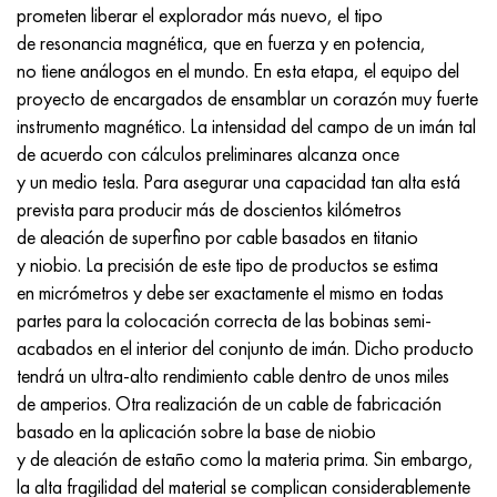
Inconel 686
38NKD
KhN55MBYu
Tubería cobre-níquel
VT-9
Grado 29
1.4903 (X10CrMoVNb9-1)
AISI 316 - 1.4401
1.4002 - AISI 405
08X17H13M2T
C95500, 2.0970, CuAl9Ni3fe2
Lo62-1, 2.0530, c46400
C36000, 2.0375, CuZn36Pb3
Am4
Duraluminio laminado Din, En
15HM, 13CrMo4-5, 15hm
20X2H4A, 20cr2ni4a
5XHM, 54NiCrMoV6,1.2711
malla de mimbre
prometen liberar el explorador más nuevo, el tipo
de resonancia magnética, que en fuerza y ​​en potencia,
Inconel 693
40KHNM
KhN56MVKYU
VT-14
Ti-6Al-6V-2Sn
1.4910 - AISI 316Ln
Aleación 1.4418
1.4008 - AISI 414
08Х17Н15М3Т
C95300, CuAl9
Lo70-1, CuZn28Sn1As, c44300
C37700, 2.0380, CuZn39Pb2
Vak4
AlCuMg1, 3.1325
18X11MNFB, X22CrMoV12-1
Acero estructural de baja aleación
6XS, 60MnSi4, 6h
no tiene análogos en el mundo. En esta etapa, el equipo del
proyecto de encargados de ensamblar un corazón muy fuerte
Inconel 706
Aleación 40HNYU-VI
KhN56MVTYu
VT-16
Ti-6Al-2Sn-4Zr-2Mo
1.4919-asi 316h
1.4429 - AISI 316Ln
1.4512 - AISI 409
08X18N12B
C62300-CuAl10Fe3
Lo90-1, C41000
C38500, 2.0401, CuZn39Pb3
Vd1, 1105
AlCuMg2, 3.1355
20K, p265gh, st41k
09G2S, 13mn6, 09g2s
9ХВГ, 100MnCrW4
instrumento magnético. La intensidad del campo de un imán tal
de acuerdo con cálculos preliminares alcanza once
Inconel 718
Aleación 42N, Invar
XN56MBYUD
VT18, VT18U
Ti-6Al-2Sn-4Zr-6Mo
Aleación 1.4922
Aleación 1.4430
08Х21Н6М2Т
C62400-CuAl11Fe3
Lc40s, CuZn37AI1, C85800
C38010, 2.0402, CuZn40Pb2
Swa5
30X3MF, 31CrMoV9
14G2, 17mn4, p295gh
X6VF, X100CrMoV5-1, 1.2363
y un medio tesla. Para asegurar una capacidad tan alta está
prevista para producir más de doscientos kilómetros
Inconel 725
aleación
ХН58В
BT20
Ti-8Al-1Mo-1V
Aleación 1.4923
Aleación 1.4432
09x14n19v2br
Bronce de níquel aluminio
LMC58-2, 2.0572, CuZn40Mn2
C35330, CuZn36Pb2As, cw602n
Acero de relajación resistente al calor
16g, 15ga
X12, X210Cr12, 1.2080
de aleación de superfino por cable basados ​​en titanio
y niobio. La precisión de este tipo de productos se estima
Inconel 738
42NKhTYu
XN60VMTYUR
VT20-1 sv
Ti-10V-2Fe-3Al
Aleación 286 - 1.4944
Aleación 1.4435
10X11H20T2R
c63000, 2.0966, CuAl10Ni5Fe4
LC59-1-1
latón aluminio
30XM, 25CrMo4, 1.7218
16G2AF, p460n, s420n
X12M, X165CrMoV12, 1.2601
en micrómetros y debe ser exactamente el mismo en todas
partes para la colocación correcta de las bobinas semi-
Inconel 792
44NKhTYu
XH60VT
VT20-2 sv
Ti-15V-3Cr-3Sn-3Al
Aisi 347H - 1.4961
Aleación 1.4436
10x11n20t3r
c95500, 2.0975, CuAI10Fe5Ni5
LAZH60-1-1
CuZn37Mn3Al2PbSi, CuZn40Al2, 2,0550
25X1MF, 21CrMoV5-7
17G1S, s355j2g3
Kh12MF, K110, Acero D2
acabados en el interior del conjunto de imán. Dicho producto
tendrá un ultra-alto rendimiento cable dentro de unos miles
InconelX750
Aleación 45N
XH60M
BT22
Aleaciones de titanio alfa-beta
Aleación A-286
1.4438 - AISI 317L
10х11н23т3мр
C95800, 2.0975, CuAl10Ni
LK80-3
C68700, CuZn20Al2
25X2M1F, 24CrMoV5-5
17G1S-U, St52-3, s355j0
X12F1, X155CrVMo12-1, Nc11Lv
de amperios. Otra realización de un cable de fabricación
basado en la aplicación sobre la base de niobio
Inconel HX
45НХТ
XN60YU
VT-23
Aleación de níquel y titanio
Tubo resistente al calor resistente al calor
1.4439 - AISI 317LMn
10H14G14N4T
C95520, CuAl11Ni
C86300, CuZn19Al6
35XM, 34CrMo4
35G2, 35s20
corte rápido
y de aleación de estaño como la materia prima. Sin embargo,
la alta fragilidad del material se complican considerablemente