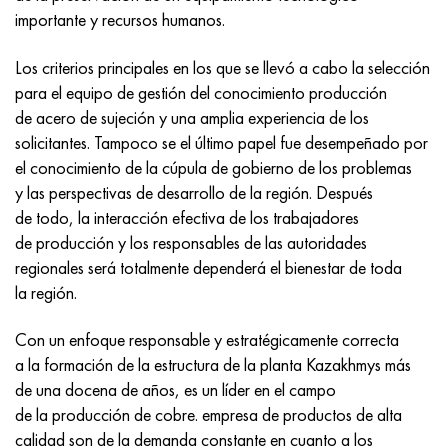
Incotherm
47ND
HN62VMYUT
VT-35
1.4466 - AISI 310MoLn
10X17H13M3T
2,0872, CuNi10Fe1Mn, Cw352h
latón rojo
45G2, 45g2, AISI 1144
Р6М5, 1.3343, hs6-5-2, sw7m
importante y recursos humanos.
incotest
47НХР
HN62MVKYU
PT-1M
Aleación Al6xn
10X18N18Yu4D
Bronce aluminio silicio
C84400, CuSn2ZnPb
Aleación de acero estructural
Р6М5К5, 1.3243, hs6-5-2-5
Los criterios principales en los que se llevó a cabo la selección
para el equipo de gestión del conocimiento producción
Jette M152
49KF
HN63MB
PT-3V
15-7Ph® - 1.4532
11X11N2V2MF
CW301G, C64200
C83600, CuSn5ZnPb
10g2, 10g2, AISI 1513
R6M5F3, 1.3344, hs6-5-3
de acero de sujeción y una amplia experiencia de los
solicitantes. Tampoco se el último papel fue desempeñado por
Cobalto 6B
49K2F, 49K2FA-VI
XN65VM
PT-7M
PH 13-8 meses - 1.4534
12Х18Н9Т
bronce de silicio
12X2H4A, 15NiCr13, 1.5752
9М4К8,1.3207
el conocimiento de la cúpula de gobierno de los problemas
y las perspectivas de desarrollo de la región. Después
maraging 250
Aleación 50N
KhN65VMTYu
2B
1.4542 - 17-4Ph®
13X11N2V2MF
C65500, CuAl11Fe3
AC14, 11SMnPb30
R12F3, 1.3318, sw12
de todo, la interacción efectiva de los trabajadores
de producción y los responsables de las autoridades
René 41
Aleación 50NP
KhN67MVTYu
SPT-2 sv
Custom 455® - 1.4543 - uns s45500
15x11mf
C65620, CuSi3Fe2Zn3
20G, 20mn5
P18, 1,3355, hs18-0-1, sw18
regionales será totalmente dependerá el bienestar de toda
la región.
Maraging 300
50NHS
KhN68VKTYU
A LAS 3
1.4545 - 15-5Ph®
15х12vnmf
C65100, CuSi1.5
20XH3A, AISI 4320, 20hn3a
Acero carbono
Con un enfoque responsable y estratégicamente correcta
Maraging 350
Aleación 52N
KhN68VMTYUK-vd
3M
1.4548 - 17-4Ph®
15Х12Н2MVFAB
Bronce estaño-plomo
20HM, 24CrMo5, 20hm
10,1.1645, C105W1
a la formación de la estructura de la planta Kazakhmys más
de una docena de años, es un líder en el campo
MP35N
52K12F
KhN70VMTYu
TL3
1.4550 - AISI 347
15X16K5N2MVFAB
c92200, CuSn6Zn4Pb2
25KhGM, 20CrMo5, 1.7264
11G12, 110G13L, X120Mn12
de la producción de cobre. empresa de productos de alta
calidad son de la demanda constante en cuanto a los