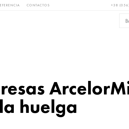
EFERENCIA
CONTACTOS
+38 (056
Raro y
Bronce, cobre,
Metale
refractario
latón
ferroso
resas ArcelorMi
la huelga