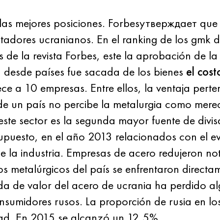
las mejores posiciones. Forbesутверждает que A
tadores ucranianos. En el ranking de los gmk 
s de la revista Forbes, este la aprobación de 
desde países fue sacada de los bienes
el cost
ce a 10 empresas. Entre ellos, la ventaja pert
 de un país no percibe la metalurgia como mere
s este sector es la segunda mayor fuente de di
esto, en el año 2013 relacionados con el eve
 la industria. Empresas de acero redujeron n
os metalúrgicos del país se enfrentaron direct
da de valor del acero de ucrania ha perdido a
onsumidores rusos. La proporción de rusia en l
tad. En 2015 se alcanzó un 12,5%.