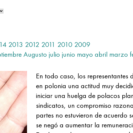
14
2013
2012
2011
2010
2009
ptiembre
Augusto
julio
junio
mayo
abril
marzo
f
En todo caso, los representantes d
en polonia una actitud muy decidid
iniciar una huelga de polacos plan
sindicatos, un compromiso razona
partes no estuvieron de acuerdo s
se negó a aumentar la remunerac