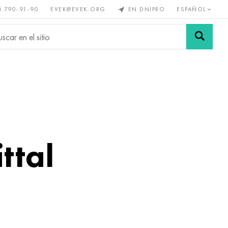
) 790-91-90
EVEK@EVEK.ORG
EN DNIPRO
ESPAÑOL
s no
Aleación de
Mallas y
s
acero
conexiones
ttal