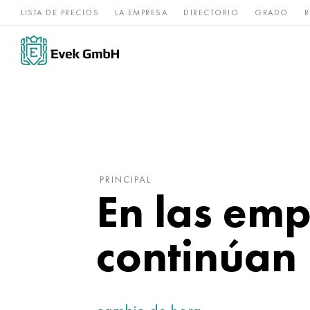
LISTA DE PRECIOS
LA EMPRESA
DIRECTORIO
GRADO
R
Aleaciones de
acero
Titanio
níquel
inoxidable
PRINCIPAL
En las emp
continúan 