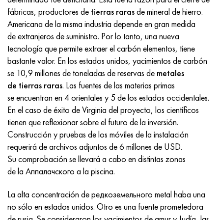
Incotherm
47ND
HN62VMYUT
VT-35
1.4466 - AISI 310MoLn
10X17H13M3T
2,0872, CuNi10Fe1Mn, Cw352h
latón rojo
45G2, 45g2, AISI 1144
Р6М5, 1.3343, hs6-5-2, sw7m
fábricas, productores de
tierras raras
de mineral de hierro.
Americana de la misma industria depende en gran medida
incotest
47НХР
HN62MVKYU
PT-1M
Aleación Al6xn
10X18N18Yu4D
Bronce aluminio silicio
C84400, CuSn2ZnPb
Aleación de acero estructural
Р6М5К5, 1.3243, hs6-5-2-5
de extranjeros de suministro. Por lo tanto, una nueva
tecnología que permite extraer el carbón elementos, tiene
Jette M152
49KF
HN63MB
PT-3V
15-7Ph® - 1.4532
11X11N2V2MF
CW301G, C64200
C83600, CuSn5ZnPb
10g2, 10g2, AISI 1513
R6M5F3, 1.3344, hs6-5-3
bastante valor. En los estados unidos, yacimientos de carbón
se 10,9 millones de toneladas de reservas de
metales
Cobalto 6B
49K2F, 49K2FA-VI
XN65VM
PT-7M
PH 13-8 meses - 1.4534
12Х18Н9Т
bronce de silicio
12X2H4A, 15NiCr13, 1.5752
9М4К8,1.3207
de tierras raras
. Las fuentes de las materias primas
se encuentran en 4 orientales y 5 de los estados occidentales.
maraging 250
Aleación 50N
KhN65VMTYu
2B
1.4542 - 17-4Ph®
13X11N2V2MF
C65500, CuAl11Fe3
AC14, 11SMnPb30
R12F3, 1.3318, sw12
En el caso de éxito de Virginia del proyecto, los científicos
tienen que reflexionar sobre el futuro de la inversión.
René 41
Aleación 50NP
KhN67MVTYu
SPT-2 sv
Custom 455® - 1.4543 - uns s45500
15x11mf
C65620, CuSi3Fe2Zn3
20G, 20mn5
P18, 1,3355, hs18-0-1, sw18
Construcción y pruebas de los móviles de la instalación
requerirá de archivos adjuntos de 6 millones de USD.
Maraging 300
50NHS
KhN68VKTYU
A LAS 3
1.4545 - 15-5Ph®
15х12vnmf
C65100, CuSi1.5
20XH3A, AISI 4320, 20hn3a
Acero carbono
Su comprobación se llevará a cabo en distintas zonas
de la Аппалачского a la piscina.
Maraging 350
Aleación 52N
KhN68VMTYUK-vd
3M
1.4548 - 17-4Ph®
15Х12Н2MVFAB
Bronce estaño-plomo
20HM, 24CrMo5, 20hm
10,1.1645, C105W1
La alta concentración de редкоземельного metal haba una
MP35N
52K12F
KhN70VMTYu
TL3
1.4550 - AISI 347
15X16K5N2MVFAB
c92200, CuSn6Zn4Pb2
25KhGM, 20CrMo5, 1.7264
11G12, 110G13L, X120Mn12
no sólo en estados unidos. Otro es una fuente prometedora
de rusia. Se consideraron los yacimientos de amur y Judía, las