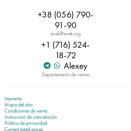
Hastelloy C-276
40XFA, 1.7223, AISI 4142
+38 (056) 790-
Hastelloy C2000
45X, 45h, 1.7035
91-90
Hastelloy 3
45HN2MFA, k2425, 45hnmf
evek@evek.org
+1 (716) 524-
Hastelloy x
A40G, 44smn28, 1.0762, 46s20
18-72
udimet 500
Alexey
Departamento de ventas
udimet 720
Imprenta
Mapa del sitio
Condiciones de venta
Instrucción de cancelación
Política de privacidad
Current metal prices