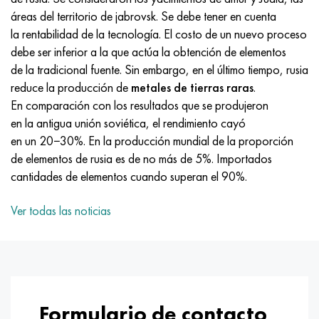
MP159
56DGNH
HN73MBTYu
5B
1.4567 - AISI 304Cu
15X16H2AM
30X, AISI 5130, 30h
áreas del territorio de jabrovsk. Se debe tener en cuenta
la rentabilidad de la tecnología. El costo de un nuevo proceso
multimetro n155
68NKhVKTYu
XN70YU
TL5
1.4570-aisi303Cu
18X11MNFB
30hgs, 30hgs
debe ser inferior a la que actúa la obtención de elementos
de la tradicional fuente. Sin embargo, en el último tiempo, rusia
Nicrofer 5923 hMo
79NM, Lupa 7904
HN75MBTYu
A LAS 6
1.4574 - Aleación PH 15-7 Mo®
18X12VMBFR
30hgsa, 30hgsa
reduce la producción de
metales de tierras raras
.
En comparación con los resultados que se produjeron
Nicrofer 6030
80NM
XN75TBYu
TS-6
1.4580 - AISI 316Cb
20X12VNMF
30hgsn2a, 30hgsna
en la antigua unión soviética, el rendimiento cayó
en un 20−30%. En la producción mundial de la proporción
Nitronik 40
80NMV-VI
XN77TYu
14 titanio
1.4597 - AISI 204Cu
20Х3FMI
30xn2ma, 30CrNiMo8
de elementos de rusia es de no más de 5%. Importados
cantidades de elementos cuando superan el 90%.
Nitronik 50
80NHS
XN77TYUR
SP-17
Aleación 28 - 1.4563
21NKMT
30хн3а, 31nicr14
Ver todas las noticias
Nitrónico 60
81HMA
ХН78Т
40 titanio
Aleación 31 - 1.4562
37X12N8G8MFB
34khn3ma, 36NiCrMo16, 35NiCrMo16
Nitronik 75
Tipos de aleaciones de precisión
HN80TBY
Aleación 254smo® - 1.4547
40X10X2M
35hgs, 35hgs
Nimonic 80a
termobimetales
N65M, EP982
Aleación 926 - 1.4529
40Х9С2
35hgsa, 35hgsa
Formulario de contacto