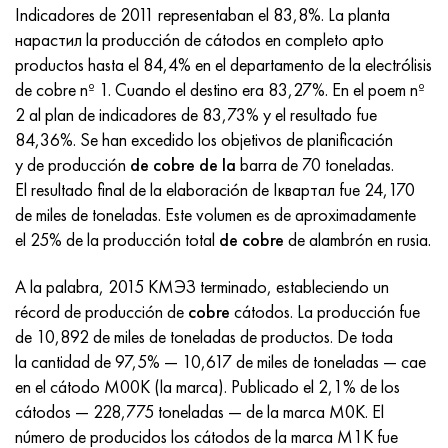
Incotherm
47ND
HN62VMYUT
VT-35
1.4466 - AISI 310MoLn
10X17H13M3T
2,0872, CuNi10Fe1Mn, Cw352h
latón rojo
45G2, 45g2, AISI 1144
Р6М5, 1.3343, hs6-5-2, sw7m
Indicadores de 2011 representaban el 83,8%. La planta
нарастил la producción de cátodos en completo apto
incotest
47НХР
HN62MVKYU
PT-1M
Aleación Al6xn
10X18N18Yu4D
Bronce aluminio silicio
C84400, CuSn2ZnPb
Aleación de acero estructural
Р6М5К5, 1.3243, hs6-5-2-5
productos hasta el 84,4% en el departamento de la electrólisis
de cobre nº 1. Cuando el destino era 83,27%. En el poem nº
Jette M152
49KF
HN63MB
PT-3V
15-7Ph® - 1.4532
11X11N2V2MF
CW301G, C64200
C83600, CuSn5ZnPb
10g2, 10g2, AISI 1513
R6M5F3, 1.3344, hs6-5-3
2 al plan de indicadores de 83,73% y el resultado fue
84,36%. Se han excedido los objetivos de planificación
Cobalto 6B
49K2F, 49K2FA-VI
XN65VM
PT-7M
PH 13-8 meses - 1.4534
12Х18Н9Т
bronce de silicio
12X2H4A, 15NiCr13, 1.5752
9М4К8,1.3207
y de producción
de cobre de la
barra de 70 toneladas.
El resultado final de la elaboración de Іквартал fue 24,170
maraging 250
Aleación 50N
KhN65VMTYu
2B
1.4542 - 17-4Ph®
13X11N2V2MF
C65500, CuAl11Fe3
AC14, 11SMnPb30
R12F3, 1.3318, sw12
de miles de toneladas. Este volumen es de aproximadamente
el 25% de la producción total
de cobre
de alambrón en rusia.
René 41
Aleación 50NP
KhN67MVTYu
SPT-2 sv
Custom 455® - 1.4543 - uns s45500
15x11mf
C65620, CuSi3Fe2Zn3
20G, 20mn5
P18, 1,3355, hs18-0-1, sw18
A la palabra, 2015 КМЭЗ terminado, estableciendo un
Maraging 300
50NHS
KhN68VKTYU
A LAS 3
1.4545 - 15-5Ph®
15х12vnmf
C65100, CuSi1.5
20XH3A, AISI 4320, 20hn3a
Acero carbono
récord de producción de
cobre
cátodos. La producción fue
de 10,892 de miles de toneladas de productos. De toda
Maraging 350
Aleación 52N
KhN68VMTYUK-vd
3M
1.4548 - 17-4Ph®
15Х12Н2MVFAB
Bronce estaño-plomo
20HM, 24CrMo5, 20hm
10,1.1645, C105W1
la cantidad de 97,5% — 10,617 de miles de toneladas — cae
en el cátodo М00К (la marca). Publicado el 2,1% de los
MP35N
52K12F
KhN70VMTYu
TL3
1.4550 - AISI 347
15X16K5N2MVFAB
c92200, CuSn6Zn4Pb2
25KhGM, 20CrMo5, 1.7264
11G12, 110G13L, X120Mn12
cátodos — 228,775 toneladas — de la marca М0К. El
número de producidos los cátodos de la marca М1К fue