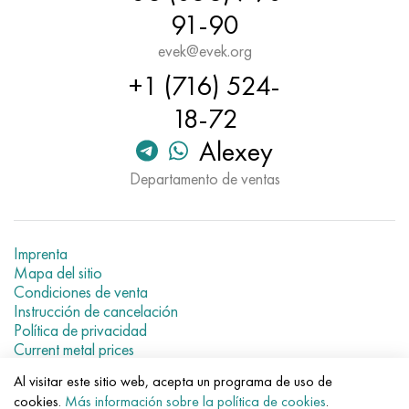
Hastelloy C-276
40XFA, 1.7223, AISI 4142
91-90
evek@evek.org
Hastelloy C2000
45X, 45h, 1.7035
+1 (716) 524-
Hastelloy 3
45HN2MFA, k2425, 45hnmf
18-72
Alexey
Hastelloy x
A40G, 44smn28, 1.0762, 46s20
Departamento de ventas
udimet 500
udimet 720
Imprenta
Mapa del sitio
Condiciones de venta
Instrucción de cancelación
Política de privacidad
Current metal prices
Al visitar este sitio web, acepta un programa de uso de
© 2007–2026 «Evek GmbH»
cookies.
Más información sobre la política de cookies
.
El uso de los materiales de la web sin enlaces directos para el