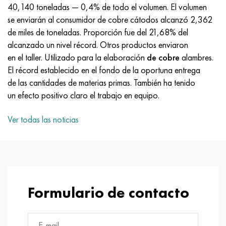
MP159
56DGNH
HN73MBTYu
5B
1.4567 - AISI 304Cu
15X16H2AM
30X, AISI 5130, 30h
40,140 toneladas — 0,4% de todo el volumen. El volumen
se enviarán al consumidor de cobre cátodos alcanzó 2,362
multimetro n155
68NKhVKTYu
XN70YU
TL5
1.4570-aisi303Cu
18X11MNFB
30hgs, 30hgs
de miles de toneladas. Proporción fue del 21,68% del
alcanzado un nivel récord. Otros productos enviaron
Nicrofer 5923 hMo
79NM, Lupa 7904
HN75MBTYu
A LAS 6
1.4574 - Aleación PH 15-7 Mo®
18X12VMBFR
30hgsa, 30hgsa
en el taller. Utilizado para la elaboración
de cobre
alambres.
El récord establecido en el fondo de la oportuna entrega
Nicrofer 6030
80NM
XN75TBYu
TS-6
1.4580 - AISI 316Cb
20X12VNMF
30hgsn2a, 30hgsna
de las cantidades de materias primas. También ha tenido
un efecto positivo claro el trabajo en equipo.
Nitronik 40
80NMV-VI
XN77TYu
14 titanio
1.4597 - AISI 204Cu
20Х3FMI
30xn2ma, 30CrNiMo8
Ver todas las noticias
Nitronik 50
80NHS
XN77TYUR
SP-17
Aleación 28 - 1.4563
21NKMT
30хн3а, 31nicr14
Nitrónico 60
81HMA
ХН78Т
40 titanio
Aleación 31 - 1.4562
37X12N8G8MFB
34khn3ma, 36NiCrMo16, 35NiCrMo16
Nitronik 75
Tipos de aleaciones de precisión
HN80TBY
Aleación 254smo® - 1.4547
40X10X2M
35hgs, 35hgs
Formulario de contacto
Nimonic 80a
termobimetales
N65M, EP982
Aleación 926 - 1.4529
40Х9С2
35hgsa, 35hgsa