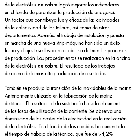
Inconel 686
38NKD
KhN55MBYu
Tubería cobre-níquel
VT-9
Grado 29
1.4903 (X10CrMoVNb9-1)
AISI 316 - 1.4401
1.4002 - AISI 405
08X17H13M2T
C95500, 2.0970, CuAl9Ni3fe2
Lo62-1, 2.0530, c46400
C36000, 2.0375, CuZn36Pb3
Am4
Duraluminio laminado Din, En
15HM, 13CrMo4-5, 15hm
20X2H4A, 20cr2ni4a
5XHM, 54NiCrMoV6,1.2711
malla de mimbre
de la electrólisis
de cobre
logró mejorar los indicadores
en el fondo de garantizar la producción de анодами.
Inconel 693
40KHNM
KhN56MVKYU
VT-14
Ti-6Al-6V-2Sn
1.4910 - AISI 316Ln
Aleación 1.4418
1.4008 - AISI 414
08Х17Н15М3Т
C95300, CuAl9
Lo70-1, CuZn28Sn1As, c44300
C37700, 2.0380, CuZn39Pb2
Vak4
AlCuMg1, 3.1325
18X11MNFB, X22CrMoV12-1
Acero estructural de baja aleación
6XS, 60MnSi4, 6h
Un factor que contribuya fue y eficaz de las actividades
de la colectividad de los talleres, así como de otros
Inconel 706
Aleación 40HNYU-VI
KhN56MVTYu
VT-16
Ti-6Al-2Sn-4Zr-2Mo
1.4919-asi 316h
1.4429 - AISI 316Ln
1.4512 - AISI 409
08X18N12B
C62300-CuAl10Fe3
Lo90-1, C41000
C38500, 2.0401, CuZn39Pb3
Vd1, 1105
AlCuMg2, 3.1355
20K, p265gh, st41k
09G2S, 13mn6, 09g2s
9ХВГ, 100MnCrW4
departamentos. Además, el trabajo de instalación y puesta
en marcha de una nueva strip-máquina han sido un éxito.
Inconel 718
Aleación 42N, Invar
XN56MBYUD
VT18, VT18U
Ti-6Al-2Sn-4Zr-6Mo
Aleación 1.4922
Aleación 1.4430
08Х21Н6М2Т
C62400-CuAl11Fe3
Lc40s, CuZn37AI1, C85800
C38010, 2.0402, CuZn40Pb2
Swa5
30X3MF, 31CrMoV9
14G2, 17mn4, p295gh
X6VF, X100CrMoV5-1, 1.2363
Inicio y el ajuste se llevaron a cabo sin detener los procesos
de producción. Los procedimientos se realizaron en la oficina
Inconel 725
aleación
ХН58В
BT20
Ti-8Al-1Mo-1V
Aleación 1.4923
Aleación 1.4432
09x14n19v2br
Bronce de níquel aluminio
LMC58-2, 2.0572, CuZn40Mn2
C35330, CuZn36Pb2As, cw602n
Acero de relajación resistente al calor
16g, 15ga
X12, X210Cr12, 1.2080
de la electrólisis
de cobre
. El resultado de los trabajos
de acero de la más alta producción de resultados.
Inconel 738
42NKhTYu
XN60VMTYUR
VT20-1 sv
Ti-10V-2Fe-3Al
Aleación 286 - 1.4944
Aleación 1.4435
10X11H20T2R
c63000, 2.0966, CuAl10Ni5Fe4
LC59-1-1
latón aluminio
30XM, 25CrMo4, 1.7218
16G2AF, p460n, s420n
X12M, X165CrMoV12, 1.2601
También se produjo la transición de la inoxidables de la matriz.
Inconel 792
44NKhTYu
XH60VT
VT20-2 sv
Ti-15V-3Cr-3Sn-3Al
Aisi 347H - 1.4961
Aleación 1.4436
10x11n20t3r
c95500, 2.0975, CuAI10Fe5Ni5
LAZH60-1-1
CuZn37Mn3Al2PbSi, CuZn40Al2, 2,0550
25X1MF, 21CrMoV5-7
17G1S, s355j2g3
Kh12MF, K110, Acero D2
Anteriormente utilizado en la fabricación de la matriz
de titanio. El resultado de la sustitución ha sido el aumento
InconelX750
Aleación 45N
XH60M
BT22
Aleaciones de titanio alfa-beta
Aleación A-286
1.4438 - AISI 317L
10х11н23т3мр
C95800, 2.0975, CuAl10Ni
LK80-3
C68700, CuZn20Al2
25X2M1F, 24CrMoV5-5
17G1S-U, St52-3, s355j0
X12F1, X155CrVMo12-1, Nc11Lv
de las tasas de utilización de la corriente. Se observa una
disminución de los costes de la electricidad en la realización
Inconel HX
45НХТ
XN60YU
VT-23
Aleación de níquel y titanio
Tubo resistente al calor resistente al calor
1.4439 - AISI 317LMn
10H14G14N4T
C95520, CuAl11Ni
C86300, CuZn19Al6
35XM, 34CrMo4
35G2, 35s20
corte rápido
de la electrólisis. En el fondo de los cambios ha aumentado
el tiempo de trabajo de la técnica, que fue de 94,2%.