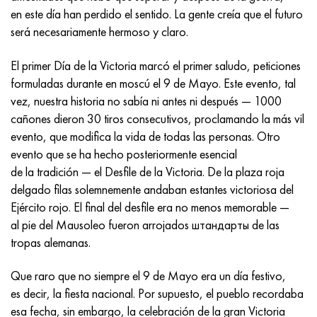
Incotherm
47ND
HN62VMYUT
VT-35
1.4466 - AISI 310MoLn
10X17H13M3T
2,0872, CuNi10Fe1Mn, Cw352h
latón rojo
45G2, 45g2, AISI 1144
Р6М5, 1.3343, hs6-5-2, sw7m
en este día han perdido el sentido. La gente creía que el futuro
será necesariamente hermoso y claro.
incotest
47НХР
HN62MVKYU
PT-1M
Aleación Al6xn
10X18N18Yu4D
Bronce aluminio silicio
C84400, CuSn2ZnPb
Aleación de acero estructural
Р6М5К5, 1.3243, hs6-5-2-5
El primer Día de la Victoria marcó el primer saludo, peticiones
Jette M152
49KF
HN63MB
PT-3V
15-7Ph® - 1.4532
11X11N2V2MF
CW301G, C64200
C83600, CuSn5ZnPb
10g2, 10g2, AISI 1513
R6M5F3, 1.3344, hs6-5-3
formuladas durante en moscú el 9 de Mayo. Este evento, tal
vez, nuestra historia no sabía ni antes ni después — 1000
Cobalto 6B
49K2F, 49K2FA-VI
XN65VM
PT-7M
PH 13-8 meses - 1.4534
12Х18Н9Т
bronce de silicio
12X2H4A, 15NiCr13, 1.5752
9М4К8,1.3207
cañones dieron 30 tiros consecutivos, proclamando la más vil
evento, que modifica la vida de todas las personas. Otro
maraging 250
Aleación 50N
KhN65VMTYu
2B
1.4542 - 17-4Ph®
13X11N2V2MF
C65500, CuAl11Fe3
AC14, 11SMnPb30
R12F3, 1.3318, sw12
evento que se ha hecho posteriormente esencial
de la tradición — el Desfile de la Victoria. De la plaza roja
René 41
Aleación 50NP
KhN67MVTYu
SPT-2 sv
Custom 455® - 1.4543 - uns s45500
15x11mf
C65620, CuSi3Fe2Zn3
20G, 20mn5
P18, 1,3355, hs18-0-1, sw18
delgado filas solemnemente andaban estantes victoriosa del
Ejército rojo. El final del desfile era no menos memorable —
Maraging 300
50NHS
KhN68VKTYU
A LAS 3
1.4545 - 15-5Ph®
15х12vnmf
C65100, CuSi1.5
20XH3A, AISI 4320, 20hn3a
Acero carbono
al pie del Mausoleo fueron arrojados штандарты de las
tropas alemanas.
Maraging 350
Aleación 52N
KhN68VMTYUK-vd
3M
1.4548 - 17-4Ph®
15Х12Н2MVFAB
Bronce estaño-plomo
20HM, 24CrMo5, 20hm
10,1.1645, C105W1
Que raro que no siempre el 9 de Mayo era un día festivo,
MP35N
52K12F
KhN70VMTYu
TL3
1.4550 - AISI 347
15X16K5N2MVFAB
c92200, CuSn6Zn4Pb2
25KhGM, 20CrMo5, 1.7264
11G12, 110G13L, X120Mn12
es decir, la fiesta nacional. Por supuesto, el pueblo recordaba
esa fecha, sin embargo, la celebración de la gran Victoria