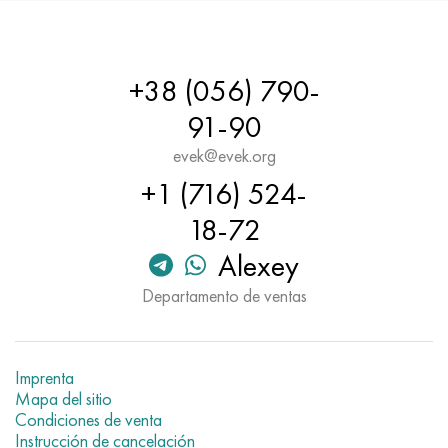
Hastelloy C-276
40XFA, 1.7223, AISI 4142
Hastelloy C2000
45X, 45h, 1.7035
+38 (056) 790-
Hastelloy 3
45HN2MFA, k2425, 45hnmf
91-90
evek@evek.org
Hastelloy x
A40G, 44smn28, 1.0762, 46s20
+1 (716) 524-
udimet 500
18-72
Alexey
udimet 720
Departamento de ventas
Imprenta
Mapa del sitio
Condiciones de venta
Instrucción de cancelación