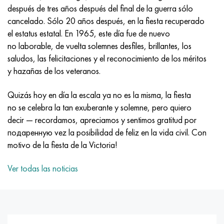
MP159
56DGNH
HN73MBTYu
5B
1.4567 - AISI 304Cu
15X16H2AM
30X, AISI 5130, 30h
después de tres años después del final de la guerra sólo
cancelado. Sólo 20 años después, en la fiesta recuperado
multimetro n155
68NKhVKTYu
XN70YU
TL5
1.4570-aisi303Cu
18X11MNFB
30hgs, 30hgs
el estatus estatal. En 1965, este día fue de nuevo
no laborable, de vuelta solemnes desfiles, brillantes, los
Nicrofer 5923 hMo
79NM, Lupa 7904
HN75MBTYu
A LAS 6
1.4574 - Aleación PH 15-7 Mo®
18X12VMBFR
30hgsa, 30hgsa
saludos, las felicitaciones y el reconocimiento de los méritos
y hazañas de los veteranos.
Nicrofer 6030
80NM
XN75TBYu
TS-6
1.4580 - AISI 316Cb
20X12VNMF
30hgsn2a, 30hgsna
Quizás hoy en día la escala ya no es la misma, la fiesta
Nitronik 40
80NMV-VI
XN77TYu
14 titanio
1.4597 - AISI 204Cu
20Х3FMI
30xn2ma, 30CrNiMo8
no se celebra la tan exuberante y solemne, pero quiero
decir — recordamos, apreciamos y sentimos gratitud por
Nitronik 50
80NHS
XN77TYUR
SP-17
Aleación 28 - 1.4563
21NKMT
30хн3а, 31nicr14
подаренную vez la posibilidad de feliz en la vida civil. Con
motivo de la fiesta de la Victoria!
Nitrónico 60
81HMA
ХН78Т
40 titanio
Aleación 31 - 1.4562
37X12N8G8MFB
34khn3ma, 36NiCrMo16, 35NiCrMo16
Ver todas las noticias
Nitronik 75
Tipos de aleaciones de precisión
HN80TBY
Aleación 254smo® - 1.4547
40X10X2M
35hgs, 35hgs
Nimonic 80a
termobimetales
N65M, EP982
Aleación 926 - 1.4529
40Х9С2
35hgsa, 35hgsa