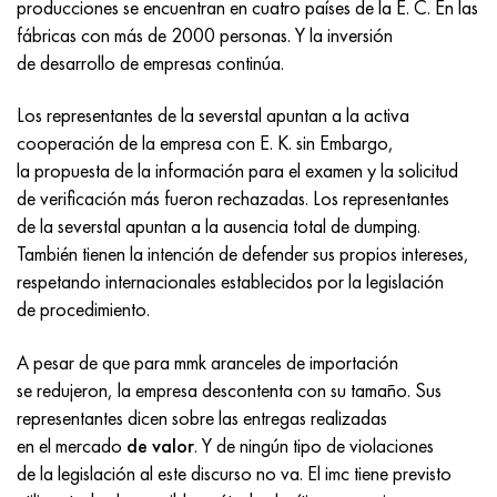
producciones se encuentran en cuatro países de la E. C. En las
Incotherm
47ND
HN62VMYUT
VT-35
1.4466 - AISI 310MoLn
10X17H13M3T
2,0872, CuNi10Fe1Mn, Cw352h
latón rojo
45G2, 45g2, AISI 1144
Р6М5, 1.3343, hs6-5-2, sw7m
fábricas con más de 2000 personas. Y la inversión
de desarrollo de empresas continúa.
incotest
47НХР
HN62MVKYU
PT-1M
Aleación Al6xn
10X18N18Yu4D
Bronce aluminio silicio
C84400, CuSn2ZnPb
Aleación de acero estructural
Р6М5К5, 1.3243, hs6-5-2-5
Los representantes de la severstal apuntan a la activa
Jette M152
49KF
HN63MB
PT-3V
15-7Ph® - 1.4532
11X11N2V2MF
CW301G, C64200
C83600, CuSn5ZnPb
10g2, 10g2, AISI 1513
R6M5F3, 1.3344, hs6-5-3
cooperación de la empresa con E. K. sin Embargo,
la propuesta de la información para el examen y la solicitud
Cobalto 6B
49K2F, 49K2FA-VI
XN65VM
PT-7M
PH 13-8 meses - 1.4534
12Х18Н9Т
bronce de silicio
12X2H4A, 15NiCr13, 1.5752
9М4К8,1.3207
de verificación más fueron rechazadas. Los representantes
de la severstal apuntan a la ausencia total de dumping.
maraging 250
Aleación 50N
KhN65VMTYu
2B
1.4542 - 17-4Ph®
13X11N2V2MF
C65500, CuAl11Fe3
AC14, 11SMnPb30
R12F3, 1.3318, sw12
También tienen la intención de defender sus propios intereses,
respetando internacionales establecidos por la legislación
René 41
Aleación 50NP
KhN67MVTYu
SPT-2 sv
Custom 455® - 1.4543 - uns s45500
15x11mf
C65620, CuSi3Fe2Zn3
20G, 20mn5
P18, 1,3355, hs18-0-1, sw18
de procedimiento.
Maraging 300
50NHS
KhN68VKTYU
A LAS 3
1.4545 - 15-5Ph®
15х12vnmf
C65100, CuSi1.5
20XH3A, AISI 4320, 20hn3a
Acero carbono
A pesar de que para mmk aranceles de importación
se redujeron, la empresa descontenta con su tamaño. Sus
Maraging 350
Aleación 52N
KhN68VMTYUK-vd
3M
1.4548 - 17-4Ph®
15Х12Н2MVFAB
Bronce estaño-plomo
20HM, 24CrMo5, 20hm
10,1.1645, C105W1
representantes dicen sobre las entregas realizadas
en el mercado
de valor
. Y de ningún tipo de violaciones
MP35N
52K12F
KhN70VMTYu
TL3
1.4550 - AISI 347
15X16K5N2MVFAB
c92200, CuSn6Zn4Pb2
25KhGM, 20CrMo5, 1.7264
11G12, 110G13L, X120Mn12
de la legislación al este discurso no va. El imc tiene previsto