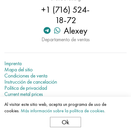
Hastelloy C-276
40XFA, 1.7223, AISI 4142
+1 (716) 524-
18-72
Hastelloy C2000
45X, 45h, 1.7035
Alexey
Hastelloy 3
45HN2MFA, k2425, 45hnmf
Departamento de ventas
Hastelloy x
A40G, 44smn28, 1.0762, 46s20
udimet 500
Imprenta
Mapa del sitio
Condiciones de venta
udimet 720
Instrucción de cancelación
Política de privacidad
Current metal prices
Al visitar este sitio web, acepta un programa de uso de
© 2007–2026 «Evek GmbH»
cookies.
Más información sobre la política de cookies
.
El uso de los materiales de la web sin enlaces directos para el
hotel.
Ok