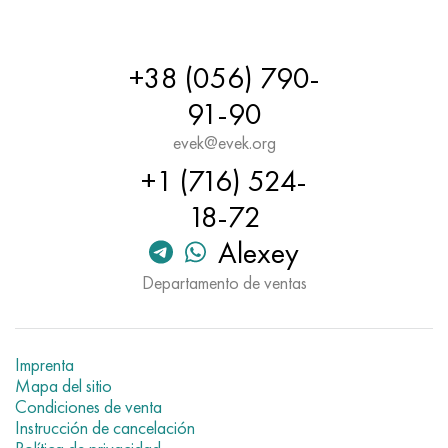
Hastelloy C-276
40XFA, 1.7223, AISI 4142
Hastelloy C2000
45X, 45h, 1.7035
+38 (056) 790-
91-90
Hastelloy 3
45HN2MFA, k2425, 45hnmf
evek@evek.org
Hastelloy x
A40G, 44smn28, 1.0762, 46s20
+1 (716) 524-
18-72
udimet 500
Alexey
udimet 720
Departamento de ventas
Imprenta
Mapa del sitio
Condiciones de venta
Instrucción de cancelación