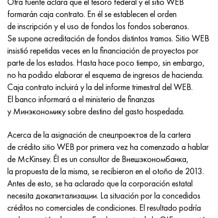
Otra fuente aclara que el tesoro federal y el sitio WEB
Incotherm
47ND
HN62VMYUT
VT-35
1.4466 - AISI 310MoLn
10X17H13M3T
2,0872, CuNi10Fe1Mn, Cw352h
latón rojo
45G2, 45g2, AISI 1144
Р6М5, 1.3343, hs6-5-2, sw7m
formarán caja contrato. En él se establecen el orden
de inscripción y el uso de fondos los fondos soberanos.
incotest
47НХР
HN62MVKYU
PT-1M
Aleación Al6xn
10X18N18Yu4D
Bronce aluminio silicio
C84400, CuSn2ZnPb
Aleación de acero estructural
Р6М5К5, 1.3243, hs6-5-2-5
Se supone acreditación de fondos distintos tramos. Sitio WEB
insistió repetidas veces en la financiación de proyectos por
Jette M152
49KF
HN63MB
PT-3V
15-7Ph® - 1.4532
11X11N2V2MF
CW301G, C64200
C83600, CuSn5ZnPb
10g2, 10g2, AISI 1513
R6M5F3, 1.3344, hs6-5-3
parte de los estados. Hasta hace poco tiempo, sin embargo,
no ha podido elaborar el esquema de ingresos de hacienda.
Cobalto 6B
49K2F, 49K2FA-VI
XN65VM
PT-7M
PH 13-8 meses - 1.4534
12Х18Н9Т
bronce de silicio
12X2H4A, 15NiCr13, 1.5752
9М4К8,1.3207
Caja contrato incluirá y la del informe trimestral del WEB.
El banco informará a el ministerio de finanzas
maraging 250
Aleación 50N
KhN65VMTYu
2B
1.4542 - 17-4Ph®
13X11N2V2MF
C65500, CuAl11Fe3
AC14, 11SMnPb30
R12F3, 1.3318, sw12
y Минэкономику sobre destino del gasto hospedada.
René 41
Aleación 50NP
KhN67MVTYu
SPT-2 sv
Custom 455® - 1.4543 - uns s45500
15x11mf
C65620, CuSi3Fe2Zn3
20G, 20mn5
P18, 1,3355, hs18-0-1, sw18
Acerca de la asignación de спецпроектов de la cartera
de crédito sitio WEB por primera vez ha comenzado a hablar
Maraging 300
50NHS
KhN68VKTYU
A LAS 3
1.4545 - 15-5Ph®
15х12vnmf
C65100, CuSi1.5
20XH3A, AISI 4320, 20hn3a
Acero carbono
de McKinsey. Él es un consultor de Внешэкономбанка,
la propuesta de la misma, se recibieron en el otoño de 2013.
Maraging 350
Aleación 52N
KhN68VMTYUK-vd
3M
1.4548 - 17-4Ph®
15Х12Н2MVFAB
Bronce estaño-plomo
20HM, 24CrMo5, 20hm
10,1.1645, C105W1
Antes de esto, se ha aclarado que la corporación estatal
necesita докапитализации. La situación por la concedidos
MP35N
52K12F
KhN70VMTYu
TL3
1.4550 - AISI 347
15X16K5N2MVFAB
c92200, CuSn6Zn4Pb2
25KhGM, 20CrMo5, 1.7264
11G12, 110G13L, X120Mn12
créditos no comerciales de condiciones. El resultado podría