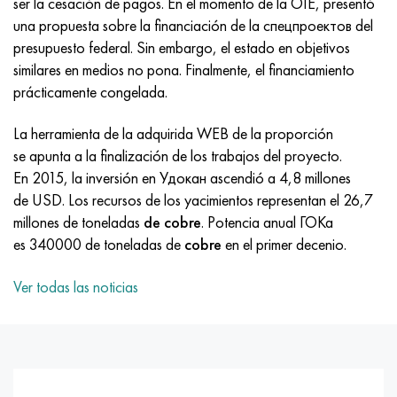
ser la cesación de pagos. En el momento de la OIE, presentó
MP159
56DGNH
HN73MBTYu
5B
1.4567 - AISI 304Cu
15X16H2AM
30X, AISI 5130, 30h
una propuesta sobre la financiación de la спецпроектов del
presupuesto federal. Sin embargo, el estado en objetivos
multimetro n155
68NKhVKTYu
XN70YU
TL5
1.4570-aisi303Cu
18X11MNFB
30hgs, 30hgs
similares en medios no pona. Finalmente, el financiamiento
prácticamente congelada.
Nicrofer 5923 hMo
79NM, Lupa 7904
HN75MBTYu
A LAS 6
1.4574 - Aleación PH 15-7 Mo®
18X12VMBFR
30hgsa, 30hgsa
La herramienta de la adquirida WEB de la proporción
Nicrofer 6030
80NM
XN75TBYu
TS-6
1.4580 - AISI 316Cb
20X12VNMF
30hgsn2a, 30hgsna
se apunta a la finalización de los trabajos del proyecto.
En 2015, la inversión en Удокан ascendió a 4,8 millones
Nitronik 40
80NMV-VI
XN77TYu
14 titanio
1.4597 - AISI 204Cu
20Х3FMI
30xn2ma, 30CrNiMo8
de USD. Los recursos de los yacimientos representan el 26,7
millones de toneladas
de cobre
. Potencia anual ГОКа
Nitronik 50
80NHS
XN77TYUR
SP-17
Aleación 28 - 1.4563
21NKMT
30хн3а, 31nicr14
es 340000 de toneladas de
cobre
en el primer decenio.
Nitrónico 60
81HMA
ХН78Т
40 titanio
Aleación 31 - 1.4562
37X12N8G8MFB
34khn3ma, 36NiCrMo16, 35NiCrMo16
Ver todas las noticias
Nitronik 75
Tipos de aleaciones de precisión
HN80TBY
Aleación 254smo® - 1.4547
40X10X2M
35hgs, 35hgs
Nimonic 80a
termobimetales
N65M, EP982
Aleación 926 - 1.4529
40Х9С2
35hgsa, 35hgsa