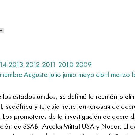
14
2013
2012
2011
2010
2009
ptiembre
Augusto
julio
junio
mayo
abril
marzo
f
los estados unidos, se definió la reunión pre
l, sudáfrica y turquía толстолистовая de acero
. Los promotores de la investigación de acero d
ición de SSAB, ArcelorMittal USA y Nucor. El 