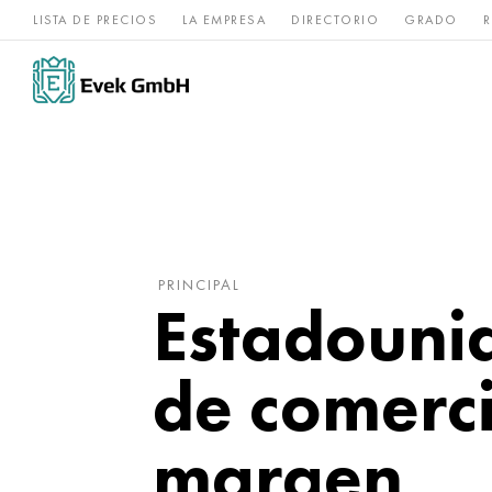
LISTA DE PRECIOS
LA EMPRESA
DIRECTORIO
GRADO
R
Aleaciones de
acero
Titanio
níquel
inoxidable
PRINCIPAL
Estadouni
de comerci
margen