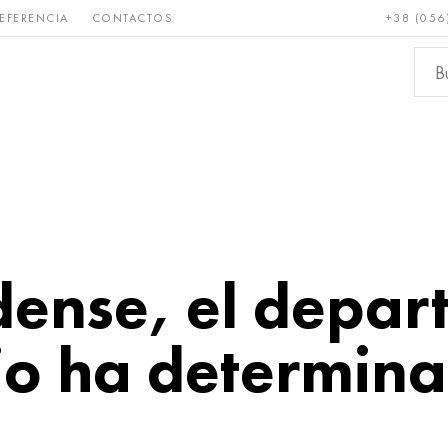
EFERENCIA
CONTACTOS
+38 (056
Raro y
Bronce, cobre,
Metale
refractario
latón
ferroso
dense, el depa
o ha determina