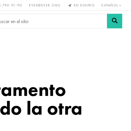
) 790-91-90
EVEK@EVEK.ORG
EN DNIPRO
ESPAÑOL
s no
Aleación de
Mallas y
s
acero
conexiones
rtamento
do la otra