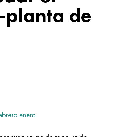
-planta de
ebrero
enero
дерская grupo de reino unido