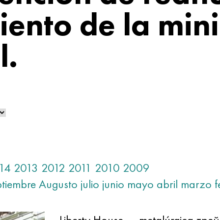
ento de la mini
l.
14
2013
2012
2011
2010
2009
ptiembre
Augusto
julio
junio
mayo
abril
marzo
f
Liberty House — metalúrgica трей