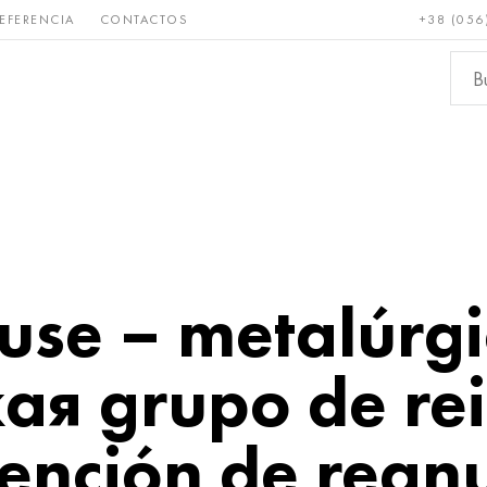
EFERENCIA
CONTACTOS
+38 (056
Raro y
Bronce, cobre,
Metale
refractario
latón
ferroso
use – metalúrg
ая grupo de re
ntención de rean