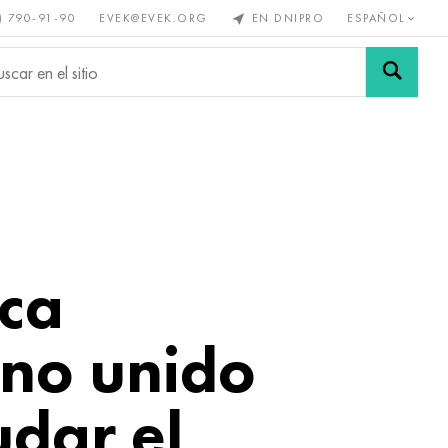
) 790-91-90
EVEK@EVEK.ORG
EN DNIPRO
ESPAÑOL
s no
Aleación de
Mallas y
s
acero
conexiones
ica
ino unido
udar el