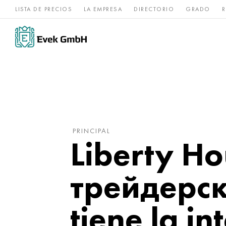
LISTA DE PRECIOS
LA EMPRESA
DIRECTORIO
GRADO
R
Aleaciones de
acero
Titanio
níquel
inoxidable
PRINCIPAL
Liberty Ho
трейдерск
tiene la i