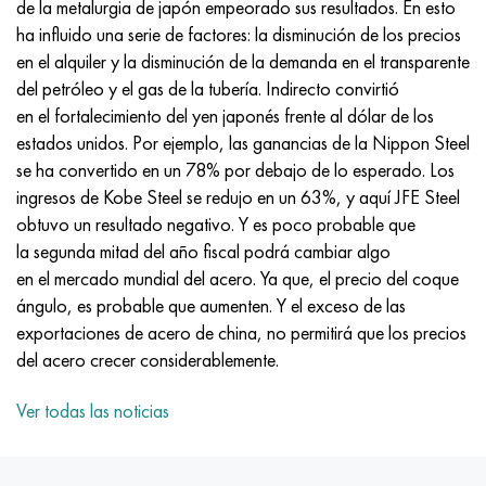
de la metalurgia de japón empeorado sus resultados. En esto
MP159
56DGNH
HN73MBTYu
5B
1.4567 - AISI 304Cu
15X16H2AM
30X, AISI 5130, 30h
ha influido una serie de factores: la disminución de los precios
en el alquiler y la disminución de la demanda en el transparente
multimetro n155
68NKhVKTYu
XN70YU
TL5
1.4570-aisi303Cu
18X11MNFB
30hgs, 30hgs
del petróleo y el gas de la tubería. Indirecto convirtió
en el fortalecimiento del yen japonés frente al dólar de los
Nicrofer 5923 hMo
79NM, Lupa 7904
HN75MBTYu
A LAS 6
1.4574 - Aleación PH 15-7 Mo®
18X12VMBFR
30hgsa, 30hgsa
estados unidos. Por ejemplo, las ganancias de la Nippon Steel
se ha convertido en un 78% por debajo de lo esperado. Los
Nicrofer 6030
80NM
XN75TBYu
TS-6
1.4580 - AISI 316Cb
20X12VNMF
30hgsn2a, 30hgsna
ingresos de Kobe Steel se redujo en un 63%, y aquí JFE Steel
obtuvo un resultado negativo. Y es poco probable que
Nitronik 40
80NMV-VI
XN77TYu
14 titanio
1.4597 - AISI 204Cu
20Х3FMI
30xn2ma, 30CrNiMo8
la segunda mitad del año fiscal podrá cambiar algo
en el mercado mundial del acero. Ya que, el precio del coque
Nitronik 50
80NHS
XN77TYUR
SP-17
Aleación 28 - 1.4563
21NKMT
30хн3а, 31nicr14
ángulo, es probable que aumenten. Y el exceso de las
exportaciones de acero de china, no permitirá que los precios
Nitrónico 60
81HMA
ХН78Т
40 titanio
Aleación 31 - 1.4562
37X12N8G8MFB
34khn3ma, 36NiCrMo16, 35NiCrMo16
del acero crecer considerablemente.
Nitronik 75
Tipos de aleaciones de precisión
HN80TBY
Aleación 254smo® - 1.4547
40X10X2M
35hgs, 35hgs
Ver todas las noticias
Nimonic 80a
termobimetales
N65M, EP982
Aleación 926 - 1.4529
40Х9С2
35hgsa, 35hgsa