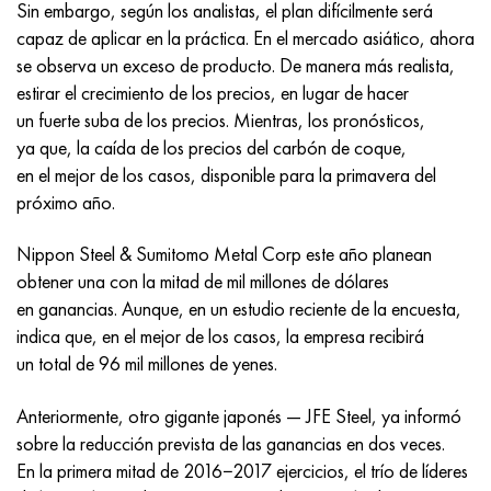
Incotherm
47ND
HN62VMYUT
VT-35
1.4466 - AISI 310MoLn
10X17H13M3T
2,0872, CuNi10Fe1Mn, Cw352h
latón rojo
45G2, 45g2, AISI 1144
Р6М5, 1.3343, hs6-5-2, sw7m
Sin embargo, según los analistas, el plan difícilmente será
capaz de aplicar en la práctica. En el mercado asiático, ahora
incotest
47НХР
HN62MVKYU
PT-1M
Aleación Al6xn
10X18N18Yu4D
Bronce aluminio silicio
C84400, CuSn2ZnPb
Aleación de acero estructural
Р6М5К5, 1.3243, hs6-5-2-5
se observa un exceso de producto. De manera más realista,
estirar el crecimiento de los precios, en lugar de hacer
Jette M152
49KF
HN63MB
PT-3V
15-7Ph® - 1.4532
11X11N2V2MF
CW301G, C64200
C83600, CuSn5ZnPb
10g2, 10g2, AISI 1513
R6M5F3, 1.3344, hs6-5-3
un fuerte suba de los precios. Mientras, los pronósticos,
ya que, la caída de los precios del carbón de coque,
Cobalto 6B
49K2F, 49K2FA-VI
XN65VM
PT-7M
PH 13-8 meses - 1.4534
12Х18Н9Т
bronce de silicio
12X2H4A, 15NiCr13, 1.5752
9М4К8,1.3207
en el mejor de los casos, disponible para la primavera del
próximo año.
maraging 250
Aleación 50N
KhN65VMTYu
2B
1.4542 - 17-4Ph®
13X11N2V2MF
C65500, CuAl11Fe3
AC14, 11SMnPb30
R12F3, 1.3318, sw12
Nippon Steel & Sumitomo Metal Corp este año planean
obtener una con la mitad de mil millones de dólares
René 41
Aleación 50NP
KhN67MVTYu
SPT-2 sv
Custom 455® - 1.4543 - uns s45500
15x11mf
C65620, CuSi3Fe2Zn3
20G, 20mn5
P18, 1,3355, hs18-0-1, sw18
en ganancias. Aunque, en un estudio reciente de la encuesta,
indica que, en el mejor de los casos, la empresa recibirá
Maraging 300
50NHS
KhN68VKTYU
A LAS 3
1.4545 - 15-5Ph®
15х12vnmf
C65100, CuSi1.5
20XH3A, AISI 4320, 20hn3a
Acero carbono
un total de 96 mil millones de yenes.
Maraging 350
Aleación 52N
KhN68VMTYUK-vd
3M
1.4548 - 17-4Ph®
15Х12Н2MVFAB
Bronce estaño-plomo
20HM, 24CrMo5, 20hm
10,1.1645, C105W1
Anteriormente, otro gigante japonés — JFE Steel, ya informó
sobre la reducción prevista de las ganancias en dos veces.
MP35N
52K12F
KhN70VMTYu
TL3
1.4550 - AISI 347
15X16K5N2MVFAB
c92200, CuSn6Zn4Pb2
25KhGM, 20CrMo5, 1.7264
11G12, 110G13L, X120Mn12
En la primera mitad de 2016−2017 ejercicios, el trío de líderes