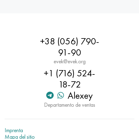
Hastelloy C-276
40XFA, 1.7223, AISI 4142
Hastelloy C2000
45X, 45h, 1.7035
Hastelloy 3
45HN2MFA, k2425, 45hnmf
+38 (056) 790-
91-90
Hastelloy x
A40G, 44smn28, 1.0762, 46s20
evek@evek.org
udimet 500
+1 (716) 524-
udimet 720
18-72
Alexey
Departamento de ventas
Imprenta
Mapa del sitio