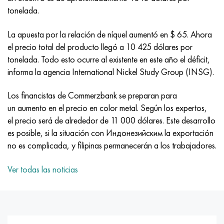
MP159
56DGNH
HN73MBTYu
5B
1.4567 - AISI 304Cu
15X16H2AM
30X, AISI 5130, 30h
tonelada.
multimetro n155
68NKhVKTYu
XN70YU
TL5
1.4570-aisi303Cu
18X11MNFB
30hgs, 30hgs
La apuesta por la relación de níquel aumentó en $ 65. Ahora
el precio total del producto llegó a 10 425 dólares por
Nicrofer 5923 hMo
79NM, Lupa 7904
HN75MBTYu
A LAS 6
1.4574 - Aleación PH 15-7 Mo®
18X12VMBFR
30hgsa, 30hgsa
tonelada. Todo esto ocurre al existente en este año el déficit,
informa la agencia International Nickel Study Group (INSG).
Nicrofer 6030
80NM
XN75TBYu
TS-6
1.4580 - AISI 316Cb
20X12VNMF
30hgsn2a, 30hgsna
Los financistas de Commerzbank se preparan para
Nitronik 40
80NMV-VI
XN77TYu
14 titanio
1.4597 - AISI 204Cu
20Х3FMI
30xn2ma, 30CrNiMo8
un aumento en el precio en color metal. Según los expertos,
el precio será de alrededor de 11 000 dólares. Este desarrollo
Nitronik 50
80NHS
XN77TYUR
SP-17
Aleación 28 - 1.4563
21NKMT
30хн3а, 31nicr14
es posible, si la situación con Индонезийским la exportación
no es complicada, y filipinas permanecerán a los trabajadores.
Nitrónico 60
81HMA
ХН78Т
40 titanio
Aleación 31 - 1.4562
37X12N8G8MFB
34khn3ma, 36NiCrMo16, 35NiCrMo16
Ver todas las noticias
Nitronik 75
Tipos de aleaciones de precisión
HN80TBY
Aleación 254smo® - 1.4547
40X10X2M
35hgs, 35hgs
Nimonic 80a
termobimetales
N65M, EP982
Aleación 926 - 1.4529
40Х9С2
35hgsa, 35hgsa