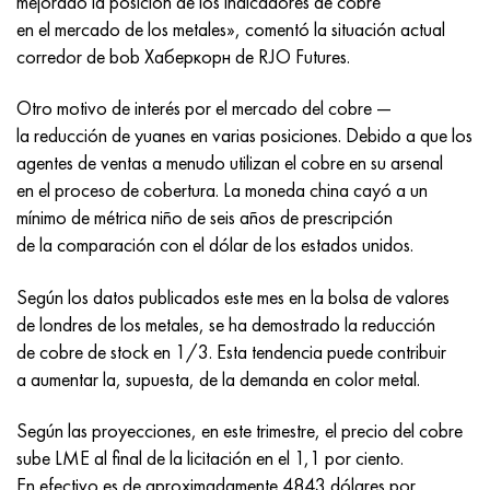
mejorado la posición de los indicadores de cobre
Incotherm
47ND
HN62VMYUT
VT-35
1.4466 - AISI 310MoLn
10X17H13M3T
2,0872, CuNi10Fe1Mn, Cw352h
latón rojo
45G2, 45g2, AISI 1144
Р6М5, 1.3343, hs6-5-2, sw7m
en el mercado de los metales», comentó la situación actual
corredor de bob Хаберкорн de RJO Futures.
incotest
47НХР
HN62MVKYU
PT-1M
Aleación Al6xn
10X18N18Yu4D
Bronce aluminio silicio
C84400, CuSn2ZnPb
Aleación de acero estructural
Р6М5К5, 1.3243, hs6-5-2-5
Otro motivo de interés por el mercado del cobre —
Jette M152
49KF
HN63MB
PT-3V
15-7Ph® - 1.4532
11X11N2V2MF
CW301G, C64200
C83600, CuSn5ZnPb
10g2, 10g2, AISI 1513
R6M5F3, 1.3344, hs6-5-3
la reducción de yuanes en varias posiciones. Debido a que los
agentes de ventas a menudo utilizan el cobre en su arsenal
Cobalto 6B
49K2F, 49K2FA-VI
XN65VM
PT-7M
PH 13-8 meses - 1.4534
12Х18Н9Т
bronce de silicio
12X2H4A, 15NiCr13, 1.5752
9М4К8,1.3207
en el proceso de cobertura. La moneda china cayó a un
mínimo de métrica niño de seis años de prescripción
maraging 250
Aleación 50N
KhN65VMTYu
2B
1.4542 - 17-4Ph®
13X11N2V2MF
C65500, CuAl11Fe3
AC14, 11SMnPb30
R12F3, 1.3318, sw12
de la comparación con el dólar de los estados unidos.
René 41
Aleación 50NP
KhN67MVTYu
SPT-2 sv
Custom 455® - 1.4543 - uns s45500
15x11mf
C65620, CuSi3Fe2Zn3
20G, 20mn5
P18, 1,3355, hs18-0-1, sw18
Según los datos publicados este mes en la bolsa de valores
de londres de los metales, se ha demostrado la reducción
Maraging 300
50NHS
KhN68VKTYU
A LAS 3
1.4545 - 15-5Ph®
15х12vnmf
C65100, CuSi1.5
20XH3A, AISI 4320, 20hn3a
Acero carbono
de cobre de stock en 1/3. Esta tendencia puede contribuir
a aumentar la, supuesta, de la demanda en color metal.
Maraging 350
Aleación 52N
KhN68VMTYUK-vd
3M
1.4548 - 17-4Ph®
15Х12Н2MVFAB
Bronce estaño-plomo
20HM, 24CrMo5, 20hm
10,1.1645, C105W1
Según las proyecciones, en este trimestre, el precio del cobre
MP35N
52K12F
KhN70VMTYu
TL3
1.4550 - AISI 347
15X16K5N2MVFAB
c92200, CuSn6Zn4Pb2
25KhGM, 20CrMo5, 1.7264
11G12, 110G13L, X120Mn12
sube LME al final de la licitación en el 1,1 por ciento.
En efectivo es de aproximadamente 4843 dólares por