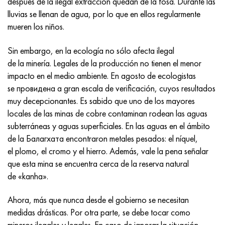
después de la ilegal extracción quedan de la fosa. Durante las
Incotherm
47ND
HN62VMYUT
VT-35
1.4466 - AISI 310MoLn
10X17H13M3T
2,0872, CuNi10Fe1Mn, Cw352h
latón rojo
45G2, 45g2, AISI 1144
Р6М5, 1.3343, hs6-5-2, sw7m
lluvias se llenan de agua, por lo que en ellos regularmente
mueren los niños.
incotest
47НХР
HN62MVKYU
PT-1M
Aleación Al6xn
10X18N18Yu4D
Bronce aluminio silicio
C84400, CuSn2ZnPb
Aleación de acero estructural
Р6М5К5, 1.3243, hs6-5-2-5
Sin embargo, en la ecología no sólo afecta ilegal
Jette M152
49KF
HN63MB
PT-3V
15-7Ph® - 1.4532
11X11N2V2MF
CW301G, C64200
C83600, CuSn5ZnPb
10g2, 10g2, AISI 1513
R6M5F3, 1.3344, hs6-5-3
de la minería. Legales de la producción no tienen el menor
impacto en el medio ambiente. En agosto de ecologistas
Cobalto 6B
49K2F, 49K2FA-VI
XN65VM
PT-7M
PH 13-8 meses - 1.4534
12Х18Н9Т
bronce de silicio
12X2H4A, 15NiCr13, 1.5752
9М4К8,1.3207
se провидена a gran escala de verificación, cuyos resultados
muy decepcionantes. Es sabido que uno de los mayores
maraging 250
Aleación 50N
KhN65VMTYu
2B
1.4542 - 17-4Ph®
13X11N2V2MF
C65500, CuAl11Fe3
AC14, 11SMnPb30
R12F3, 1.3318, sw12
locales de las minas de cobre contaminan rodean las aguas
subterráneas y aguas superficiales. En las aguas en el ámbito
René 41
Aleación 50NP
KhN67MVTYu
SPT-2 sv
Custom 455® - 1.4543 - uns s45500
15x11mf
C65620, CuSi3Fe2Zn3
20G, 20mn5
P18, 1,3355, hs18-0-1, sw18
de la Балагхата encontraron metales pesados: el níquel,
el plomo, el cromo y el hierro. Además, vale la pena señalar
Maraging 300
50NHS
KhN68VKTYU
A LAS 3
1.4545 - 15-5Ph®
15х12vnmf
C65100, CuSi1.5
20XH3A, AISI 4320, 20hn3a
Acero carbono
que esta mina se encuentra cerca de la reserva natural
de «kanha».
Maraging 350
Aleación 52N
KhN68VMTYUK-vd
3M
1.4548 - 17-4Ph®
15Х12Н2MVFAB
Bronce estaño-plomo
20HM, 24CrMo5, 20hm
10,1.1645, C105W1
Ahora, más que nunca desde el gobierno se necesitan
MP35N
52K12F
KhN70VMTYu
TL3
1.4550 - AISI 347
15X16K5N2MVFAB
c92200, CuSn6Zn4Pb2
25KhGM, 20CrMo5, 1.7264
11G12, 110G13L, X120Mn12
medidas drásticas. Por otra parte, se debe tocar como
mineros ilegales y legales. En caso de ignorar la situación