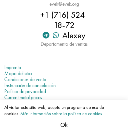
Hastelloy C-276
40XFA, 1.7223, AISI 4142
evek@evek.org
+1 (716) 524-
Hastelloy C2000
45X, 45h, 1.7035
18-72
Hastelloy 3
45HN2MFA, k2425, 45hnmf
Alexey
Departamento de ventas
Hastelloy x
A40G, 44smn28, 1.0762, 46s20
udimet 500
Imprenta
Mapa del sitio
udimet 720
Condiciones de venta
Instrucción de cancelación
Política de privacidad
Current metal prices
Al visitar este sitio web, acepta un programa de uso de
© 2007–2026 «Evek GmbH»
cookies.
Más información sobre la política de cookies
.
El uso de los materiales de la web sin enlaces directos para el
hotel.
Ok