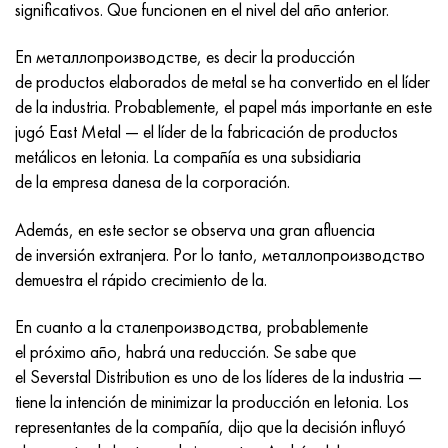
Incotherm
47ND
HN62VMYUT
VT-35
1.4466 - AISI 310MoLn
10X17H13M3T
2,0872, CuNi10Fe1Mn, Cw352h
latón rojo
45G2, 45g2, AISI 1144
Р6М5, 1.3343, hs6-5-2, sw7m
significativos. Que funcionen en el nivel del año anterior.
En металлопроизводстве, es decir la producción
incotest
47НХР
HN62MVKYU
PT-1M
Aleación Al6xn
10X18N18Yu4D
Bronce aluminio silicio
C84400, CuSn2ZnPb
Aleación de acero estructural
Р6М5К5, 1.3243, hs6-5-2-5
de productos elaborados de metal se ha convertido en el líder
de la industria. Probablemente, el papel más importante en este
Jette M152
49KF
HN63MB
PT-3V
15-7Ph® - 1.4532
11X11N2V2MF
CW301G, C64200
C83600, CuSn5ZnPb
10g2, 10g2, AISI 1513
R6M5F3, 1.3344, hs6-5-3
jugó East Metal — el líder de la fabricación de productos
metálicos en letonia. La compañía es una subsidiaria
Cobalto 6B
49K2F, 49K2FA-VI
XN65VM
PT-7M
PH 13-8 meses - 1.4534
12Х18Н9Т
bronce de silicio
12X2H4A, 15NiCr13, 1.5752
9М4К8,1.3207
de la empresa danesa de la corporación.
maraging 250
Aleación 50N
KhN65VMTYu
2B
1.4542 - 17-4Ph®
13X11N2V2MF
C65500, CuAl11Fe3
AC14, 11SMnPb30
R12F3, 1.3318, sw12
Además, en este sector se observa una gran afluencia
de inversión extranjera. Por lo tanto, металлопроизводство
René 41
Aleación 50NP
KhN67MVTYu
SPT-2 sv
Custom 455® - 1.4543 - uns s45500
15x11mf
C65620, CuSi3Fe2Zn3
20G, 20mn5
P18, 1,3355, hs18-0-1, sw18
demuestra el rápido crecimiento de la.
Maraging 300
50NHS
KhN68VKTYU
A LAS 3
1.4545 - 15-5Ph®
15х12vnmf
C65100, CuSi1.5
20XH3A, AISI 4320, 20hn3a
Acero carbono
En cuanto a la сталепроизводства, probablemente
el próximo año, habrá una reducción. Se sabe que
Maraging 350
Aleación 52N
KhN68VMTYUK-vd
3M
1.4548 - 17-4Ph®
15Х12Н2MVFAB
Bronce estaño-plomo
20HM, 24CrMo5, 20hm
10,1.1645, C105W1
el Severstal Distribution es uno de los líderes de la industria —
tiene la intención de minimizar la producción en letonia. Los
MP35N
52K12F
KhN70VMTYu
TL3
1.4550 - AISI 347
15X16K5N2MVFAB
c92200, CuSn6Zn4Pb2
25KhGM, 20CrMo5, 1.7264
11G12, 110G13L, X120Mn12
representantes de la compañía, dijo que la decisión influyó