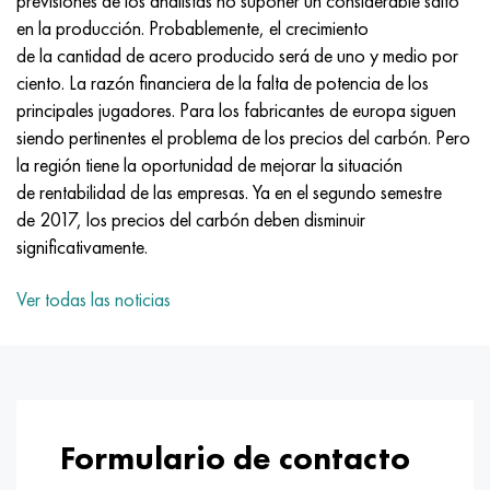
previsiones de los analistas no suponer un considerable salto
MP159
56DGNH
HN73MBTYu
5B
1.4567 - AISI 304Cu
15X16H2AM
30X, AISI 5130, 30h
en la producción. Probablemente, el crecimiento
de la cantidad de acero producido será de uno y medio por
multimetro n155
68NKhVKTYu
XN70YU
TL5
1.4570-aisi303Cu
18X11MNFB
30hgs, 30hgs
ciento. La razón financiera de la falta de potencia de los
principales jugadores. Para los fabricantes de europa siguen
Nicrofer 5923 hMo
79NM, Lupa 7904
HN75MBTYu
A LAS 6
1.4574 - Aleación PH 15-7 Mo®
18X12VMBFR
30hgsa, 30hgsa
siendo pertinentes el problema de los precios del carbón. Pero
la región tiene la oportunidad de mejorar la situación
Nicrofer 6030
80NM
XN75TBYu
TS-6
1.4580 - AISI 316Cb
20X12VNMF
30hgsn2a, 30hgsna
de rentabilidad de las empresas. Ya en el segundo semestre
de 2017, los precios del carbón deben disminuir
Nitronik 40
80NMV-VI
XN77TYu
14 titanio
1.4597 - AISI 204Cu
20Х3FMI
30xn2ma, 30CrNiMo8
significativamente.
Nitronik 50
80NHS
XN77TYUR
SP-17
Aleación 28 - 1.4563
21NKMT
30хн3а, 31nicr14
Ver todas las noticias
Nitrónico 60
81HMA
ХН78Т
40 titanio
Aleación 31 - 1.4562
37X12N8G8MFB
34khn3ma, 36NiCrMo16, 35NiCrMo16
Nitronik 75
Tipos de aleaciones de precisión
HN80TBY
Aleación 254smo® - 1.4547
40X10X2M
35hgs, 35hgs
Nimonic 80a
termobimetales
N65M, EP982
Aleación 926 - 1.4529
40Х9С2
35hgsa, 35hgsa
Formulario de contacto