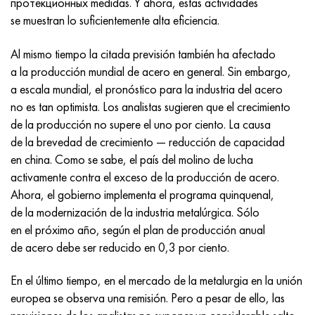
протекционных medidas. Y ahora, estas actividades
Incotherm
47ND
HN62VMYUT
VT-35
1.4466 - AISI 310MoLn
10X17H13M3T
2,0872, CuNi10Fe1Mn, Cw352h
latón rojo
45G2, 45g2, AISI 1144
Р6М5, 1.3343, hs6-5-2, sw7m
se muestran lo suficientemente alta eficiencia.
incotest
47НХР
HN62MVKYU
PT-1M
Aleación Al6xn
10X18N18Yu4D
Bronce aluminio silicio
C84400, CuSn2ZnPb
Aleación de acero estructural
Р6М5К5, 1.3243, hs6-5-2-5
Al mismo tiempo la citada previsión también ha afectado
a la producción mundial de acero en general. Sin embargo,
Jette M152
49KF
HN63MB
PT-3V
15-7Ph® - 1.4532
11X11N2V2MF
CW301G, C64200
C83600, CuSn5ZnPb
10g2, 10g2, AISI 1513
R6M5F3, 1.3344, hs6-5-3
a escala mundial, el pronóstico para la industria del acero
no es tan optimista. Los analistas sugieren que el crecimiento
Cobalto 6B
49K2F, 49K2FA-VI
XN65VM
PT-7M
PH 13-8 meses - 1.4534
12Х18Н9Т
bronce de silicio
12X2H4A, 15NiCr13, 1.5752
9М4К8,1.3207
de la producción no supere el uno por ciento. La causa
de la brevedad de crecimiento — reducción de capacidad
maraging 250
Aleación 50N
KhN65VMTYu
2B
1.4542 - 17-4Ph®
13X11N2V2MF
C65500, CuAl11Fe3
AC14, 11SMnPb30
R12F3, 1.3318, sw12
en china. Como se sabe, el país del molino de lucha
activamente contra el exceso de la producción de acero.
René 41
Aleación 50NP
KhN67MVTYu
SPT-2 sv
Custom 455® - 1.4543 - uns s45500
15x11mf
C65620, CuSi3Fe2Zn3
20G, 20mn5
P18, 1,3355, hs18-0-1, sw18
Ahora, el gobierno implementa el programa quinquenal,
de la modernización de la industria metalúrgica. Sólo
Maraging 300
50NHS
KhN68VKTYU
A LAS 3
1.4545 - 15-5Ph®
15х12vnmf
C65100, CuSi1.5
20XH3A, AISI 4320, 20hn3a
Acero carbono
en el próximo año, según el plan de producción anual
de acero debe ser reducido en 0,3 por ciento.
Maraging 350
Aleación 52N
KhN68VMTYUK-vd
3M
1.4548 - 17-4Ph®
15Х12Н2MVFAB
Bronce estaño-plomo
20HM, 24CrMo5, 20hm
10,1.1645, C105W1
En el último tiempo, en el mercado de la metalurgia en la unión
MP35N
52K12F
KhN70VMTYu
TL3
1.4550 - AISI 347
15X16K5N2MVFAB
c92200, CuSn6Zn4Pb2
25KhGM, 20CrMo5, 1.7264
11G12, 110G13L, X120Mn12
europea se observa una remisión. Pero a pesar de ello, las