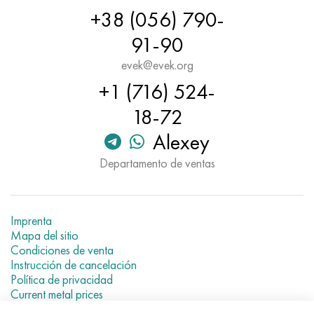
Hastelloy C-276
40XFA, 1.7223, AISI 4142
+38 (056) 790-
91-90
Hastelloy C2000
45X, 45h, 1.7035
evek@evek.org
Hastelloy 3
45HN2MFA, k2425, 45hnmf
+1 (716) 524-
18-72
Hastelloy x
A40G, 44smn28, 1.0762, 46s20
Alexey
udimet 500
Departamento de ventas
udimet 720
Imprenta
Mapa del sitio
Condiciones de venta
Instrucción de cancelación
Política de privacidad
Current metal prices