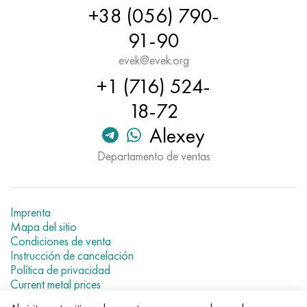
Hastelloy C-276
40XFA, 1.7223, AISI 4142
+38 (056) 790-
91-90
Hastelloy C2000
45X, 45h, 1.7035
evek@evek.org
Hastelloy 3
45HN2MFA, k2425, 45hnmf
+1 (716) 524-
18-72
Hastelloy x
A40G, 44smn28, 1.0762, 46s20
Alexey
udimet 500
Departamento de ventas
udimet 720
Imprenta
Mapa del sitio
Condiciones de venta
Instrucción de cancelación
Política de privacidad
Current metal prices