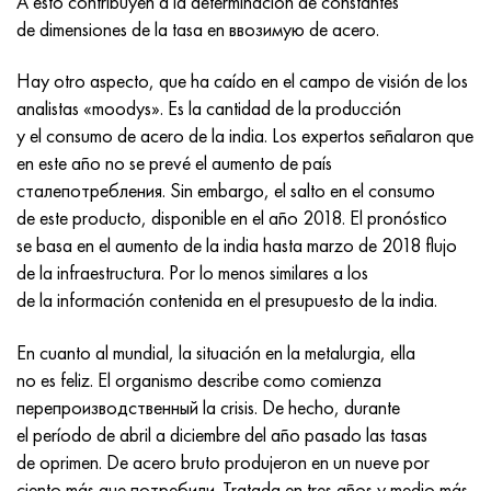
A esto contribuyen a la determinación de constantes
Incotherm
47ND
HN62VMYUT
VT-35
1.4466 - AISI 310MoLn
10X17H13M3T
2,0872, CuNi10Fe1Mn, Cw352h
latón rojo
45G2, 45g2, AISI 1144
Р6М5, 1.3343, hs6-5-2, sw7m
de dimensiones de la tasa en ввозимую de acero.
incotest
47НХР
HN62MVKYU
PT-1M
Aleación Al6xn
10X18N18Yu4D
Bronce aluminio silicio
C84400, CuSn2ZnPb
Aleación de acero estructural
Р6М5К5, 1.3243, hs6-5-2-5
Hay otro aspecto, que ha caído en el campo de visión de los
analistas «moodys». Es la cantidad de la producción
Jette M152
49KF
HN63MB
PT-3V
15-7Ph® - 1.4532
11X11N2V2MF
CW301G, C64200
C83600, CuSn5ZnPb
10g2, 10g2, AISI 1513
R6M5F3, 1.3344, hs6-5-3
y el consumo de acero de la india. Los expertos señalaron que
en este año no se prevé el aumento de país
Cobalto 6B
49K2F, 49K2FA-VI
XN65VM
PT-7M
PH 13-8 meses - 1.4534
12Х18Н9Т
bronce de silicio
12X2H4A, 15NiCr13, 1.5752
9М4К8,1.3207
сталепотребления. Sin embargo, el salto en el consumo
de este producto, disponible en el año 2018. El pronóstico
maraging 250
Aleación 50N
KhN65VMTYu
2B
1.4542 - 17-4Ph®
13X11N2V2MF
C65500, CuAl11Fe3
AC14, 11SMnPb30
R12F3, 1.3318, sw12
se basa en el aumento de la india hasta marzo de 2018 flujo
de la infraestructura. Por lo menos similares a los
René 41
Aleación 50NP
KhN67MVTYu
SPT-2 sv
Custom 455® - 1.4543 - uns s45500
15x11mf
C65620, CuSi3Fe2Zn3
20G, 20mn5
P18, 1,3355, hs18-0-1, sw18
de la información contenida en el presupuesto de la india.
Maraging 300
50NHS
KhN68VKTYU
A LAS 3
1.4545 - 15-5Ph®
15х12vnmf
C65100, CuSi1.5
20XH3A, AISI 4320, 20hn3a
Acero carbono
En cuanto al mundial, la situación en la metalurgia, ella
no es feliz. El organismo describe como comienza
Maraging 350
Aleación 52N
KhN68VMTYUK-vd
3M
1.4548 - 17-4Ph®
15Х12Н2MVFAB
Bronce estaño-plomo
20HM, 24CrMo5, 20hm
10,1.1645, C105W1
перепроизводственный la crisis. De hecho, durante
el período de abril a diciembre del año pasado las tasas
MP35N
52K12F
KhN70VMTYu
TL3
1.4550 - AISI 347
15X16K5N2MVFAB
c92200, CuSn6Zn4Pb2
25KhGM, 20CrMo5, 1.7264
11G12, 110G13L, X120Mn12
de oprimen. De acero bruto produjeron en un nueve por
ciento más que потребили. Tratada en tres años y medio más