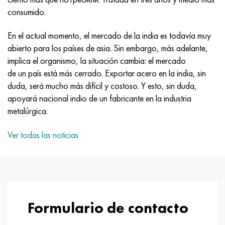
MP159
56DGNH
HN73MBTYu
5B
1.4567 - AISI 304Cu
15X16H2AM
30X, AISI 5130, 30h
consumido.
multimetro n155
68NKhVKTYu
XN70YU
TL5
1.4570-aisi303Cu
18X11MNFB
30hgs, 30hgs
En el actual momento, el mercado de la india es todavía muy
abierto para los países de asia. Sin embargo, más adelante,
Nicrofer 5923 hMo
79NM, Lupa 7904
HN75MBTYu
A LAS 6
1.4574 - Aleación PH 15-7 Mo®
18X12VMBFR
30hgsa, 30hgsa
implica el organismo, la situación cambia: el mercado
de un país está más cerrado. Exportar acero en la india, sin
Nicrofer 6030
80NM
XN75TBYu
TS-6
1.4580 - AISI 316Cb
20X12VNMF
30hgsn2a, 30hgsna
duda, será mucho más difícil y costoso. Y esto, sin duda,
apoyará nacional indio de un fabricante en la industria
Nitronik 40
80NMV-VI
XN77TYu
14 titanio
1.4597 - AISI 204Cu
20Х3FMI
30xn2ma, 30CrNiMo8
metalúrgica.
Nitronik 50
80NHS
XN77TYUR
SP-17
Aleación 28 - 1.4563
21NKMT
30хн3а, 31nicr14
Ver todas las noticias
Nitrónico 60
81HMA
ХН78Т
40 titanio
Aleación 31 - 1.4562
37X12N8G8MFB
34khn3ma, 36NiCrMo16, 35NiCrMo16
Nitronik 75
Tipos de aleaciones de precisión
HN80TBY
Aleación 254smo® - 1.4547
40X10X2M
35hgs, 35hgs
Formulario de contacto
Nimonic 80a
termobimetales
N65M, EP982
Aleación 926 - 1.4529
40Х9С2
35hgsa, 35hgsa