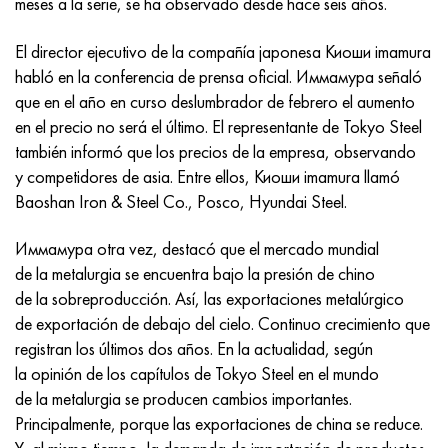
meses a la serie, se ha observado desde hace seis años.
Incotherm
47ND
HN62VMYUT
VT-35
1.4466 - AISI 310MoLn
10X17H13M3T
2,0872, CuNi10Fe1Mn, Cw352h
latón rojo
45G2, 45g2, AISI 1144
Р6М5, 1.3343, hs6-5-2, sw7m
El director ejecutivo de la compañía japonesa Киоши imamura
incotest
47НХР
HN62MVKYU
PT-1M
Aleación Al6xn
10X18N18Yu4D
Bronce aluminio silicio
C84400, CuSn2ZnPb
Aleación de acero estructural
Р6М5К5, 1.3243, hs6-5-2-5
habló en la conferencia de prensa oficial. Иммамура señaló
que en el año en curso deslumbrador de febrero el aumento
Jette M152
49KF
HN63MB
PT-3V
15-7Ph® - 1.4532
11X11N2V2MF
CW301G, C64200
C83600, CuSn5ZnPb
10g2, 10g2, AISI 1513
R6M5F3, 1.3344, hs6-5-3
en el precio no será el último. El representante de Tokyo Steel
también informó que los precios de la empresa, observando
Cobalto 6B
49K2F, 49K2FA-VI
XN65VM
PT-7M
PH 13-8 meses - 1.4534
12Х18Н9Т
bronce de silicio
12X2H4A, 15NiCr13, 1.5752
9М4К8,1.3207
y competidores de asia. Entre ellos, Киоши imamura llamó
Baoshan Iron & Steel Co., Posco, Hyundai Steel.
maraging 250
Aleación 50N
KhN65VMTYu
2B
1.4542 - 17-4Ph®
13X11N2V2MF
C65500, CuAl11Fe3
AC14, 11SMnPb30
R12F3, 1.3318, sw12
Иммамура otra vez, destacó que el mercado mundial
René 41
Aleación 50NP
KhN67MVTYu
SPT-2 sv
Custom 455® - 1.4543 - uns s45500
15x11mf
C65620, CuSi3Fe2Zn3
20G, 20mn5
P18, 1,3355, hs18-0-1, sw18
de la metalurgia se encuentra bajo la presión de chino
de la sobreproducción. Así, las exportaciones metalúrgico
Maraging 300
50NHS
KhN68VKTYU
A LAS 3
1.4545 - 15-5Ph®
15х12vnmf
C65100, CuSi1.5
20XH3A, AISI 4320, 20hn3a
Acero carbono
de exportación de debajo del cielo. Continuo crecimiento que
registran los últimos dos años. En la actualidad, según
Maraging 350
Aleación 52N
KhN68VMTYUK-vd
3M
1.4548 - 17-4Ph®
15Х12Н2MVFAB
Bronce estaño-plomo
20HM, 24CrMo5, 20hm
10,1.1645, C105W1
la opinión de los capítulos de Tokyo Steel en el mundo
de la metalurgia se producen cambios importantes.
MP35N
52K12F
KhN70VMTYu
TL3
1.4550 - AISI 347
15X16K5N2MVFAB
c92200, CuSn6Zn4Pb2
25KhGM, 20CrMo5, 1.7264
11G12, 110G13L, X120Mn12
Principalmente, porque las exportaciones de china se reduce.