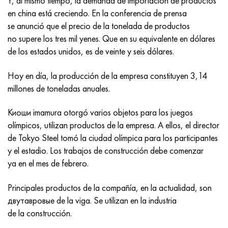
Y, al mismo tiempo, la demanda de importación de productos
MP159
56DGNH
HN73MBTYu
5B
1.4567 - AISI 304Cu
15X16H2AM
30X, AISI 5130, 30h
en china está creciendo. En la conferencia de prensa
se anunció que el precio de la tonelada de productos
multimetro n155
68NKhVKTYu
XN70YU
TL5
1.4570-aisi303Cu
18X11MNFB
30hgs, 30hgs
no supere los tres mil yenes. Que en su equivalente en dólares
de los estados unidos, es de veinte y seis dólares.
Nicrofer 5923 hMo
79NM, Lupa 7904
HN75MBTYu
A LAS 6
1.4574 - Aleación PH 15-7 Mo®
18X12VMBFR
30hgsa, 30hgsa
Hoy en día, la producción de la empresa constituyen 3,14
Nicrofer 6030
80NM
XN75TBYu
TS-6
1.4580 - AISI 316Cb
20X12VNMF
30hgsn2a, 30hgsna
millones de toneladas anuales.
Nitronik 40
80NMV-VI
XN77TYu
14 titanio
1.4597 - AISI 204Cu
20Х3FMI
30xn2ma, 30CrNiMo8
Киоши imamura otorgó varios objetos para los juegos
olímpicos, utilizan productos de la empresa. A ellos, el director
Nitronik 50
80NHS
XN77TYUR
SP-17
Aleación 28 - 1.4563
21NKMT
30хн3а, 31nicr14
de Tokyo Steel tomó la ciudad olímpica para los participantes
y el estadio. Los trabajos de construcción debe comenzar
Nitrónico 60
81HMA
ХН78Т
40 titanio
Aleación 31 - 1.4562
37X12N8G8MFB
34khn3ma, 36NiCrMo16, 35NiCrMo16
ya en el mes de febrero.
Nitronik 75
Tipos de aleaciones de precisión
HN80TBY
Aleación 254smo® - 1.4547
40X10X2M
35hgs, 35hgs
Principales productos de la compañía, en la actualidad, son
двутавровые de la viga. Se utilizan en la industria
Nimonic 80a
termobimetales
N65M, EP982
Aleación 926 - 1.4529
40Х9С2
35hgsa, 35hgsa
de la construcción.