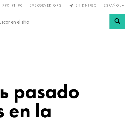
) 790-91-90
EVEK@EVEK.ORG
EN DNIPRO
ESPAÑOL
s no
Aleación de
Mallas y
s
acero
conexiones
нь pasado
 en la
d