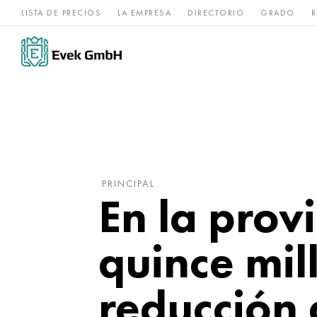
LISTA DE PRECIOS
LA EMPRESA
DIRECTORIO
GRADO
R
Aleaciones de
acero
Titanio
níquel
inoxidable
PRINCIPAL
En la pro
quince mil
reducción 