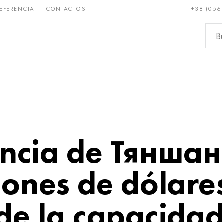
EFERENCIA
CONTACTOS
+38 (056
Raro y
Bronce, cobre,
Metale
refractario
latón
ferroso
vincia de Тянша
lones de dólares
de la capacida