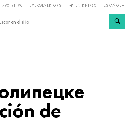
) 790-91-90
EVEK@EVEK.ORG
EN DNIPRO
ESPAÑOL
s no
Aleación de
Mallas y
s
acero
conexiones
волипецке
ción de