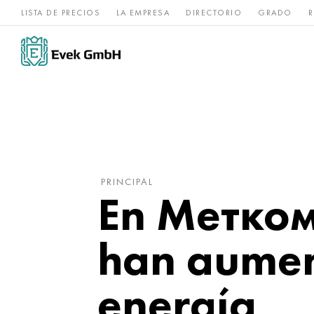
LISTA DE PRECIOS
LA EMPRESA
DIRECTORIO
GRADO
R
Aleaciones de
acero
Titanio
níquel
inoxidable
PRINCIPAL
En Метко
han aumen
energía