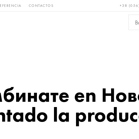
EFERENCIA
CONTACTOS
+38 (056
Raro y
Bronce, cobre,
Metale
refractario
latón
ferroso
мбинате en Но
tado la produc