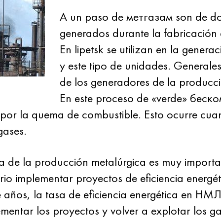
A un paso de метгазам son de do
generados durante la fabricación d
En lipetsk se utilizan en la genera
y este tipo de unidades. Generale
de los generadores de la producc
En este proceso de «verde» беск
 por la quema de combustible. Esto ocurre cua
gases.
ca de la producción metalúrgica es muy importa
ario implementar proyectos de eficiencia energé
ce años, la tasa de eficiencia energética en Н
ementar los proyectos y volver a explotar los g