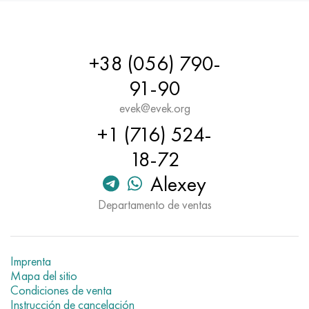
Hastelloy C-276
40XFA, 1.7223, AISI 4142
Hastelloy C2000
45X, 45h, 1.7035
+38 (056) 790-
Hastelloy 3
45HN2MFA, k2425, 45hnmf
91-90
evek@evek.org
Hastelloy x
A40G, 44smn28, 1.0762, 46s20
+1 (716) 524-
udimet 500
18-72
Alexey
udimet 720
Departamento de ventas
Imprenta
Mapa del sitio
Condiciones de venta
Instrucción de cancelación