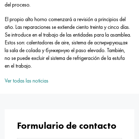
MP159
56DGNH
HN73MBTYu
5B
1.4567 - AISI 304Cu
15X16H2AM
30X, AISI 5130, 30h
del proceso.
multimetro n155
68NKhVKTYu
XN70YU
TL5
1.4570-aisi303Cu
18X11MNFB
30hgs, 30hgs
El propio alto horno comenzará a revisión a principios del
año. Las reparaciones se extiende ciento treinta y cinco días.
Nicrofer 5923 hMo
79NM, Lupa 7904
HN75MBTYu
A LAS 6
1.4574 - Aleación PH 15-7 Mo®
18X12VMBFR
30hgsa, 30hgsa
Se introduce en el trabajo de las entidades para la asamblea.
Estos son: calentadores de aire, sistema de аспирирующая
Nicrofer 6030
80NM
XN75TBYu
TS-6
1.4580 - AISI 316Cb
20X12VNMF
30hgsn2a, 30hgsna
la sala de colada y бункерную el paso elevado. También,
no se puede excluir el sistema de refrigeración de la estufa
Nitronik 40
80NMV-VI
XN77TYu
14 titanio
1.4597 - AISI 204Cu
20Х3FMI
30xn2ma, 30CrNiMo8
en el trabajo.
Nitronik 50
80NHS
XN77TYUR
SP-17
Aleación 28 - 1.4563
21NKMT
30хн3а, 31nicr14
Ver todas las noticias
Nitrónico 60
81HMA
ХН78Т
40 titanio
Aleación 31 - 1.4562
37X12N8G8MFB
34khn3ma, 36NiCrMo16, 35NiCrMo16
Nitronik 75
Tipos de aleaciones de precisión
HN80TBY
Aleación 254smo® - 1.4547
40X10X2M
35hgs, 35hgs
Formulario de contacto
Nimonic 80a
termobimetales
N65M, EP982
Aleación 926 - 1.4529
40Х9С2
35hgsa, 35hgsa