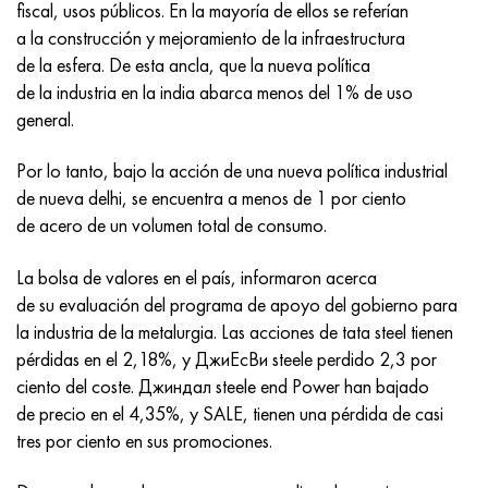
Incotherm
47ND
HN62VMYUT
VT-35
1.4466 - AISI 310MoLn
10X17H13M3T
2,0872, CuNi10Fe1Mn, Cw352h
latón rojo
45G2, 45g2, AISI 1144
Р6М5, 1.3343, hs6-5-2, sw7m
fiscal, usos públicos. En la mayoría de ellos se referían
a la construcción y mejoramiento de la infraestructura
incotest
47НХР
HN62MVKYU
PT-1M
Aleación Al6xn
10X18N18Yu4D
Bronce aluminio silicio
C84400, CuSn2ZnPb
Aleación de acero estructural
Р6М5К5, 1.3243, hs6-5-2-5
de la esfera. De esta ancla, que la nueva política
de la industria en la india abarca menos del 1% de uso
Jette M152
49KF
HN63MB
PT-3V
15-7Ph® - 1.4532
11X11N2V2MF
CW301G, C64200
C83600, CuSn5ZnPb
10g2, 10g2, AISI 1513
R6M5F3, 1.3344, hs6-5-3
general.
Por lo tanto, bajo la acción de una nueva política industrial
Cobalto 6B
49K2F, 49K2FA-VI
XN65VM
PT-7M
PH 13-8 meses - 1.4534
12Х18Н9Т
bronce de silicio
12X2H4A, 15NiCr13, 1.5752
9М4К8,1.3207
de nueva delhi, se encuentra a menos de 1 por ciento
de acero de un volumen total de consumo.
maraging 250
Aleación 50N
KhN65VMTYu
2B
1.4542 - 17-4Ph®
13X11N2V2MF
C65500, CuAl11Fe3
AC14, 11SMnPb30
R12F3, 1.3318, sw12
La bolsa de valores en el país, informaron acerca
René 41
Aleación 50NP
KhN67MVTYu
SPT-2 sv
Custom 455® - 1.4543 - uns s45500
15x11mf
C65620, CuSi3Fe2Zn3
20G, 20mn5
P18, 1,3355, hs18-0-1, sw18
de su evaluación del programa de apoyo del gobierno para
la industria de la metalurgia. Las acciones de tata steel tienen
Maraging 300
50NHS
KhN68VKTYU
A LAS 3
1.4545 - 15-5Ph®
15х12vnmf
C65100, CuSi1.5
20XH3A, AISI 4320, 20hn3a
Acero carbono
pérdidas en el 2,18%, y ДжиЕсВи steele perdido 2,3 por
ciento del coste. Джиндал steele end Power han bajado
Maraging 350
Aleación 52N
KhN68VMTYUK-vd
3M
1.4548 - 17-4Ph®
15Х12Н2MVFAB
Bronce estaño-plomo
20HM, 24CrMo5, 20hm
10,1.1645, C105W1
de precio en el 4,35%, y SALE, tienen una pérdida de casi
tres por ciento en sus promociones.
MP35N
52K12F
KhN70VMTYu
TL3
1.4550 - AISI 347
15X16K5N2MVFAB
c92200, CuSn6Zn4Pb2
25KhGM, 20CrMo5, 1.7264
11G12, 110G13L, X120Mn12