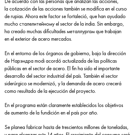
De acuerdo con las personas que analizan las acciones,
MP159
56DGNH
HN73MBTYu
5B
1.4567 - AISI 304Cu
15X16H2AM
30X, AISI 5130, 30h
la cotización de las acciones también se modifica en el curso
de rupias. Ahora este factor se fortaleció, que han ayudado
multimetro n155
68NKhVKTYu
XN70YU
TL5
1.4570-aisi303Cu
18X11MNFB
30hgs, 30hgs
mucho сталелитейному el sector de la india. Sin embargo,
ha creado muchas dificultades металлургам que trabajan
Nicrofer 5923 hMo
79NM, Lupa 7904
HN75MBTYu
A LAS 6
1.4574 - Aleación PH 15-7 Mo®
18X12VMBFR
30hgsa, 30hgsa
en el exterior de acero mercados.
Nicrofer 6030
80NM
XN75TBYu
TS-6
1.4580 - AISI 316Cb
20X12VNMF
30hgsn2a, 30hgsna
En el entorno de los órganos de gobierno, bajo la dirección
de Нарэндра modi acordó actualizada de las políticas
Nitronik 40
80NMV-VI
XN77TYu
14 titanio
1.4597 - AISI 204Cu
20Х3FMI
30xn2ma, 30CrNiMo8
públicas en el sector de acero. El fin ha sido el importante
desarrollo del sector industrial del país. También el sector
Nitronik 50
80NHS
XN77TYUR
SP-17
Aleación 28 - 1.4563
21NKMT
30хн3а, 31nicr14
siderúrgico se modernizó, y la demanda de acero crecerá
como resultado de la ejecución del proyecto.
Nitrónico 60
81HMA
ХН78Т
40 titanio
Aleación 31 - 1.4562
37X12N8G8MFB
34khn3ma, 36NiCrMo16, 35NiCrMo16
En el programa están claramente establecidos los objetivos
Nitronik 75
Tipos de aleaciones de precisión
HN80TBY
Aleación 254smo® - 1.4547
40X10X2M
35hgs, 35hgs
de aumento de la fundición en el país por año.
Nimonic 80a
termobimetales
N65M, EP982
Aleación 926 - 1.4529
40Х9С2
35hgsa, 35hgsa
Se planea fabricar hasta de trescientos millones de toneladas,
y para alcanzar este 14 años. El crecimiento del consumo será