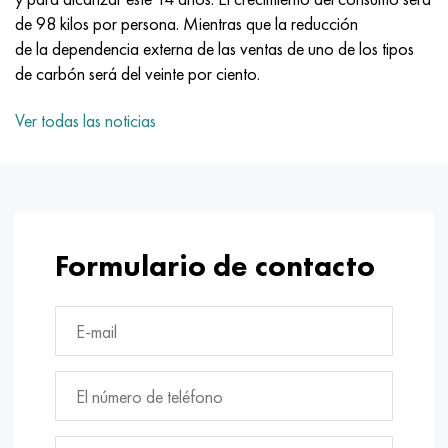
Nimónico 90
tubo de precisión
H70MFV
AM-350 - ams 5548
45Х14Н14В2М
ac35g2, 36smnpb14, 1.0765
de 98 kilos por persona. Mientras que la reducción
de la dependencia externa de las ventas de uno de los tipos
Nimónico 263
AM-355 - ams 5547
50X14MF
38x2n2ma, 34CrNiMo6, 40NiCrMo7
de carbón será del veinte por ciento.
Haynes 25
Custom 450® - uns S45000
65X13
40hn2ma, 34CrNiMo4, 36hnm
Ver todas las noticias
Haynes 188
Ascoloy griego 418
90X18MF
38hs, 37hs
Haynes 230
Tubería resistente a la corrosión
95X18
38XA, 37Cr4, AISI 5135
Formulario de contacto
Hastelloy b2
38HN3MFA, 35nicrmov12-5
Hastelloy b3
40G, 40Mn4, AISI 1035
hastelloy c4
38XM, 42CrMo4, AISI 1.7225
hastelloy c22
40ХН, 36NiCr6, AISI 3135