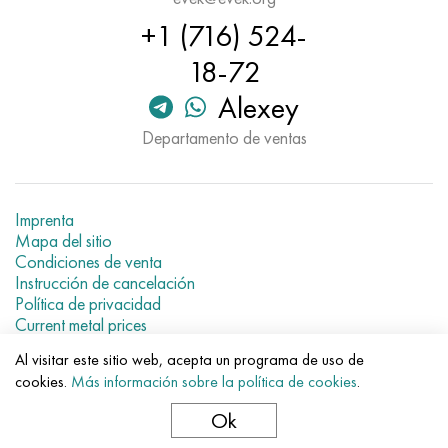
Hastelloy C-276
40XFA, 1.7223, AISI 4142
+1 (716) 524-
Hastelloy C2000
45X, 45h, 1.7035
18-72
Alexey
Hastelloy 3
45HN2MFA, k2425, 45hnmf
Departamento de ventas
Hastelloy x
A40G, 44smn28, 1.0762, 46s20
udimet 500
Imprenta
Mapa del sitio
Condiciones de venta
udimet 720
Instrucción de cancelación
Política de privacidad
Current metal prices
Al visitar este sitio web, acepta un programa de uso de
© 2007–2026 «Evek GmbH»
cookies.
Más información sobre la política de cookies
.
El uso de los materiales de la web sin enlaces directos para el
hotel.
Ok