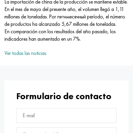
La importación de china de la producción se mantiene estable.
MP159
56DGNH
HN73MBTYu
5B
1.4567 - AISI 304Cu
15X16H2AM
30X, AISI 5130, 30h
En el mes de mayo del presente año, el volumen llegó a 1,11
millones de toneladas. Por пятимесячный período, el número
multimetro n155
68NKhVKTYu
XN70YU
TL5
1.4570-aisi303Cu
18X11MNFB
30hgs, 30hgs
de productos ha alcanzado 5,67 millones de toneladas.
En comparación con los resultados del año pasado, los
Nicrofer 5923 hMo
79NM, Lupa 7904
HN75MBTYu
A LAS 6
1.4574 - Aleación PH 15-7 Mo®
18X12VMBFR
30hgsa, 30hgsa
indicadores han aumentado en un 7%.
Nicrofer 6030
80NM
XN75TBYu
TS-6
1.4580 - AISI 316Cb
20X12VNMF
30hgsn2a, 30hgsna
Ver todas las noticias
Nitronik 40
80NMV-VI
XN77TYu
14 titanio
1.4597 - AISI 204Cu
20Х3FMI
30xn2ma, 30CrNiMo8
Nitronik 50
80NHS
XN77TYUR
SP-17
Aleación 28 - 1.4563
21NKMT
30хн3а, 31nicr14
Nitrónico 60
81HMA
ХН78Т
40 titanio
Aleación 31 - 1.4562
37X12N8G8MFB
34khn3ma, 36NiCrMo16, 35NiCrMo16
Formulario de contacto
Nitronik 75
Tipos de aleaciones de precisión
HN80TBY
Aleación 254smo® - 1.4547
40X10X2M
35hgs, 35hgs
Nimonic 80a
termobimetales
N65M, EP982
Aleación 926 - 1.4529
40Х9С2
35hgsa, 35hgsa