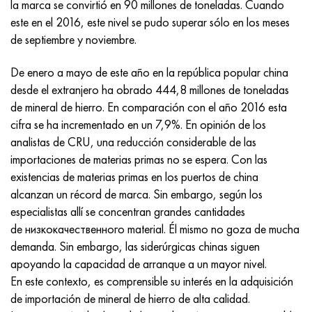
la marca se convirtió en 90 millones de toneladas. Cuando
Incotherm
47ND
HN62VMYUT
VT-35
1.4466 - AISI 310MoLn
10X17H13M3T
2,0872, CuNi10Fe1Mn, Cw352h
latón rojo
45G2, 45g2, AISI 1144
Р6М5, 1.3343, hs6-5-2, sw7m
este en el 2016, este nivel se pudo superar sólo en los meses
de septiembre y noviembre.
incotest
47НХР
HN62MVKYU
PT-1M
Aleación Al6xn
10X18N18Yu4D
Bronce aluminio silicio
C84400, CuSn2ZnPb
Aleación de acero estructural
Р6М5К5, 1.3243, hs6-5-2-5
De enero a mayo de este año en la república popular china
Jette M152
49KF
HN63MB
PT-3V
15-7Ph® - 1.4532
11X11N2V2MF
CW301G, C64200
C83600, CuSn5ZnPb
10g2, 10g2, AISI 1513
R6M5F3, 1.3344, hs6-5-3
desde el extranjero ha obrado 444,8 millones de toneladas
de mineral de hierro. En comparación con el año 2016 esta
Cobalto 6B
49K2F, 49K2FA-VI
XN65VM
PT-7M
PH 13-8 meses - 1.4534
12Х18Н9Т
bronce de silicio
12X2H4A, 15NiCr13, 1.5752
9М4К8,1.3207
cifra se ha incrementado en un 7,9%. En opinión de los
analistas de CRU, una reducción considerable de las
maraging 250
Aleación 50N
KhN65VMTYu
2B
1.4542 - 17-4Ph®
13X11N2V2MF
C65500, CuAl11Fe3
AC14, 11SMnPb30
R12F3, 1.3318, sw12
importaciones de materias primas no se espera. Con las
existencias de materias primas en los puertos de china
René 41
Aleación 50NP
KhN67MVTYu
SPT-2 sv
Custom 455® - 1.4543 - uns s45500
15x11mf
C65620, CuSi3Fe2Zn3
20G, 20mn5
P18, 1,3355, hs18-0-1, sw18
alcanzan un récord de marca. Sin embargo, según los
especialistas allí se concentran grandes cantidades
Maraging 300
50NHS
KhN68VKTYU
A LAS 3
1.4545 - 15-5Ph®
15х12vnmf
C65100, CuSi1.5
20XH3A, AISI 4320, 20hn3a
Acero carbono
de низкокачественного material. Él mismo no goza de mucha
demanda. Sin embargo, las siderúrgicas chinas siguen
Maraging 350
Aleación 52N
KhN68VMTYUK-vd
3M
1.4548 - 17-4Ph®
15Х12Н2MVFAB
Bronce estaño-plomo
20HM, 24CrMo5, 20hm
10,1.1645, C105W1
apoyando la capacidad de arranque a un mayor nivel.
En este contexto, es comprensible su interés en la adquisición
MP35N
52K12F
KhN70VMTYu
TL3
1.4550 - AISI 347
15X16K5N2MVFAB
c92200, CuSn6Zn4Pb2
25KhGM, 20CrMo5, 1.7264
11G12, 110G13L, X120Mn12
de importación de mineral de hierro de alta calidad.