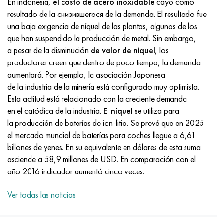
En indonesia,
el costo de acero inoxidable
cayó como
Incotherm
47ND
HN62VMYUT
VT-35
1.4466 - AISI 310MoLn
10X17H13M3T
2,0872, CuNi10Fe1Mn, Cw352h
latón rojo
45G2, 45g2, AISI 1144
Р6М5, 1.3343, hs6-5-2, sw7m
resultado de la снизившегося de la demanda. El resultado fue
una baja exigencia de níquel de las plantas, algunos de los
incotest
47НХР
HN62MVKYU
PT-1M
Aleación Al6xn
10X18N18Yu4D
Bronce aluminio silicio
C84400, CuSn2ZnPb
Aleación de acero estructural
Р6М5К5, 1.3243, hs6-5-2-5
que han suspendido la producción de metal. Sin embargo,
a pesar de la disminución
de valor de níquel
, los
Jette M152
49KF
HN63MB
PT-3V
15-7Ph® - 1.4532
11X11N2V2MF
CW301G, C64200
C83600, CuSn5ZnPb
10g2, 10g2, AISI 1513
R6M5F3, 1.3344, hs6-5-3
productores creen que dentro de poco tiempo, la demanda
aumentará. Por ejemplo, la asociación Japonesa
Cobalto 6B
49K2F, 49K2FA-VI
XN65VM
PT-7M
PH 13-8 meses - 1.4534
12Х18Н9Т
bronce de silicio
12X2H4A, 15NiCr13, 1.5752
9М4К8,1.3207
de la industria de la minería está configurado muy optimista.
Esta actitud está relacionado con la creciente demanda
maraging 250
Aleación 50N
KhN65VMTYu
2B
1.4542 - 17-4Ph®
13X11N2V2MF
C65500, CuAl11Fe3
AC14, 11SMnPb30
R12F3, 1.3318, sw12
en el catódica de la industria.
El níquel
se utiliza para
la producción de baterías de ion-litio. Se prevé que en 2025
René 41
Aleación 50NP
KhN67MVTYu
SPT-2 sv
Custom 455® - 1.4543 - uns s45500
15x11mf
C65620, CuSi3Fe2Zn3
20G, 20mn5
P18, 1,3355, hs18-0-1, sw18
el mercado mundial de baterías para coches llegue a 6,61
billones de yenes. En su equivalente en dólares de esta suma
Maraging 300
50NHS
KhN68VKTYU
A LAS 3
1.4545 - 15-5Ph®
15х12vnmf
C65100, CuSi1.5
20XH3A, AISI 4320, 20hn3a
Acero carbono
asciende a 58,9 millones de USD. En comparación con el
año 2016 indicador aumentó cinco veces.
Maraging 350
Aleación 52N
KhN68VMTYUK-vd
3M
1.4548 - 17-4Ph®
15Х12Н2MVFAB
Bronce estaño-plomo
20HM, 24CrMo5, 20hm
10,1.1645, C105W1
Ver todas las noticias
MP35N
52K12F
KhN70VMTYu
TL3
1.4550 - AISI 347
15X16K5N2MVFAB
c92200, CuSn6Zn4Pb2
25KhGM, 20CrMo5, 1.7264
11G12, 110G13L, X120Mn12