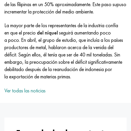
Incotherm
47ND
HN62VMYUT
VT-35
1.4466 - AISI 310MoLn
10X17H13M3T
2,0872, CuNi10Fe1Mn, Cw352h
latón rojo
45G2, 45g2, AISI 1144
Р6М5, 1.3343, hs6-5-2, sw7m
de las filipinas en un 50% aproximadamente. Este paso supuso
incrementar la protección del medio ambiente.
incotest
47НХР
HN62MVKYU
PT-1M
Aleación Al6xn
10X18N18Yu4D
Bronce aluminio silicio
C84400, CuSn2ZnPb
Aleación de acero estructural
Р6М5К5, 1.3243, hs6-5-2-5
La mayor parte de los representantes de la industria confía
Jette M152
49KF
HN63MB
PT-3V
15-7Ph® - 1.4532
11X11N2V2MF
CW301G, C64200
C83600, CuSn5ZnPb
10g2, 10g2, AISI 1513
R6M5F3, 1.3344, hs6-5-3
en que el precio
del níquel
seguirá aumentando poco
a poco. En abril, el grupo de estudio, que incluía a los países
Cobalto 6B
49K2F, 49K2FA-VI
XN65VM
PT-7M
PH 13-8 meses - 1.4534
12Х18Н9Т
bronce de silicio
12X2H4A, 15NiCr13, 1.5752
9М4К8,1.3207
productores de metal, hablaron acerca de la venida del
déficit. Según ellos, él tenía que ser de 40 mil toneladas. Sin
maraging 250
Aleación 50N
KhN65VMTYu
2B
1.4542 - 17-4Ph®
13X11N2V2MF
C65500, CuAl11Fe3
AC14, 11SMnPb30
R12F3, 1.3318, sw12
embargo, la preocupación sobre el déficit significativamente
debilitado después de la reanudación de indonesia por
René 41
Aleación 50NP
KhN67MVTYu
SPT-2 sv
Custom 455® - 1.4543 - uns s45500
15x11mf
C65620, CuSi3Fe2Zn3
20G, 20mn5
P18, 1,3355, hs18-0-1, sw18
la exportación de materias primas.
Maraging 300
50NHS
KhN68VKTYU
A LAS 3
1.4545 - 15-5Ph®
15х12vnmf
C65100, CuSi1.5
20XH3A, AISI 4320, 20hn3a
Acero carbono
Ver todas las noticias
Maraging 350
Aleación 52N
KhN68VMTYUK-vd
3M
1.4548 - 17-4Ph®
15Х12Н2MVFAB
Bronce estaño-plomo
20HM, 24CrMo5, 20hm
10,1.1645, C105W1
MP35N
52K12F
KhN70VMTYu
TL3
1.4550 - AISI 347
15X16K5N2MVFAB
c92200, CuSn6Zn4Pb2
25KhGM, 20CrMo5, 1.7264
11G12, 110G13L, X120Mn12