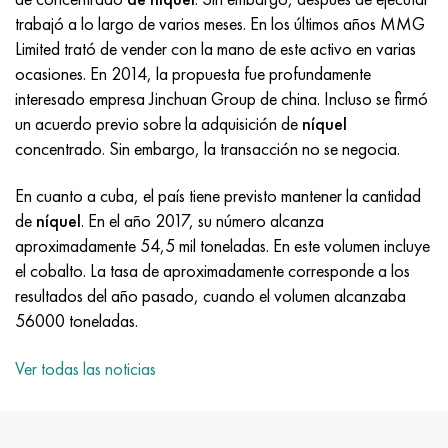
Incotherm
47ND
HN62VMYUT
VT-35
1.4466 - AISI 310MoLn
10X17H13M3T
2,0872, CuNi10Fe1Mn, Cw352h
latón rojo
45G2, 45g2, AISI 1144
Р6М5, 1.3343, hs6-5-2, sw7m
trabajó a lo largo de varios meses. En los últimos años MMG
Limited trató de vender con la mano de este activo en varias
incotest
47НХР
HN62MVKYU
PT-1M
Aleación Al6xn
10X18N18Yu4D
Bronce aluminio silicio
C84400, CuSn2ZnPb
Aleación de acero estructural
Р6М5К5, 1.3243, hs6-5-2-5
ocasiones. En 2014, la propuesta fue profundamente
interesado empresa Jinchuan Group de china. Incluso se firmó
Jette M152
49KF
HN63MB
PT-3V
15-7Ph® - 1.4532
11X11N2V2MF
CW301G, C64200
C83600, CuSn5ZnPb
10g2, 10g2, AISI 1513
R6M5F3, 1.3344, hs6-5-3
un acuerdo previo sobre la adquisición de
níquel
concentrado. Sin embargo, la transacción no se negocia.
Cobalto 6B
49K2F, 49K2FA-VI
XN65VM
PT-7M
PH 13-8 meses - 1.4534
12Х18Н9Т
bronce de silicio
12X2H4A, 15NiCr13, 1.5752
9М4К8,1.3207
En cuanto a cuba, el país tiene previsto mantener la cantidad
maraging 250
Aleación 50N
KhN65VMTYu
2B
1.4542 - 17-4Ph®
13X11N2V2MF
C65500, CuAl11Fe3
AC14, 11SMnPb30
R12F3, 1.3318, sw12
de
níquel
. En el año 2017, su número alcanza
aproximadamente 54,5 mil toneladas. En este volumen incluye
René 41
Aleación 50NP
KhN67MVTYu
SPT-2 sv
Custom 455® - 1.4543 - uns s45500
15x11mf
C65620, CuSi3Fe2Zn3
20G, 20mn5
P18, 1,3355, hs18-0-1, sw18
el cobalto. La tasa de aproximadamente corresponde a los
resultados del año pasado, cuando el volumen alcanzaba
Maraging 300
50NHS
KhN68VKTYU
A LAS 3
1.4545 - 15-5Ph®
15х12vnmf
C65100, CuSi1.5
20XH3A, AISI 4320, 20hn3a
Acero carbono
56000 toneladas.
Maraging 350
Aleación 52N
KhN68VMTYUK-vd
3M
1.4548 - 17-4Ph®
15Х12Н2MVFAB
Bronce estaño-plomo
20HM, 24CrMo5, 20hm
10,1.1645, C105W1
Ver todas las noticias
MP35N
52K12F
KhN70VMTYu
TL3
1.4550 - AISI 347
15X16K5N2MVFAB
c92200, CuSn6Zn4Pb2
25KhGM, 20CrMo5, 1.7264
11G12, 110G13L, X120Mn12