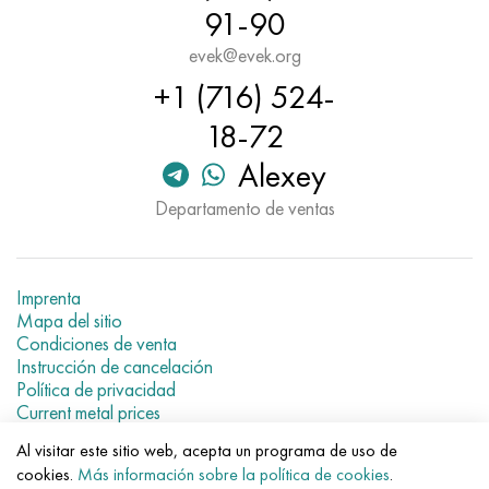
Nimónico 90
tubo de precisión
H70MFV
AM-350 - ams 5548
45Х14Н14В2М
ac35g2, 36smnpb14, 1.0765
91-90
evek@evek.org
Nimónico 263
AM-355 - ams 5547
50X14MF
38x2n2ma, 34CrNiMo6, 40NiCrMo7
+1 (716) 524-
Haynes 25
Custom 450® - uns S45000
65X13
40hn2ma, 34CrNiMo4, 36hnm
18-72
Alexey
Haynes 188
Ascoloy griego 418
90X18MF
38hs, 37hs
Departamento de ventas
Haynes 230
Tubería resistente a la corrosión
95X18
38XA, 37Cr4, AISI 5135
Hastelloy b2
38HN3MFA, 35nicrmov12-5
Imprenta
Mapa del sitio
Hastelloy b3
40G, 40Mn4, AISI 1035
Condiciones de venta
Instrucción de cancelación
Política de privacidad
hastelloy c4
38XM, 42CrMo4, AISI 1.7225
Current metal prices
hastelloy c22
40ХН, 36NiCr6, AISI 3135
Al visitar este sitio web, acepta un programa de uso de
© 2007–2026 «Evek GmbH»
cookies.
Más información sobre la política de cookies
.
El uso de los materiales de la web sin enlaces directos para el