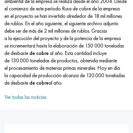
ambiental de la empresa se realiza desde el año 2004. Desde
Incotherm
47ND
HN62VMYUT
VT-35
1.4466 - AISI 310MoLn
10X17H13M3T
2,0872, CuNi10Fe1Mn, Cw352h
latón rojo
45G2, 45g2, AISI 1144
Р6М5, 1.3343, hs6-5-2, sw7m
el comienzo de este período Rusa de cobre de la empresa
en el proyecto se han invertido alrededor de 18 mil millones
incotest
47НХР
HN62MVKYU
PT-1M
Aleación Al6xn
10X18N18Yu4D
Bronce aluminio silicio
C84400, CuSn2ZnPb
Aleación de acero estructural
Р6М5К5, 1.3243, hs6-5-2-5
de rublos. En el año siguiente, el siguiente archivo adjunto
debe ser de más de 2 mil millones de rublos. Gracias
Jette M152
49KF
HN63MB
PT-3V
15-7Ph® - 1.4532
11X11N2V2MF
CW301G, C64200
C83600, CuSn5ZnPb
10g2, 10g2, AISI 1513
R6M5F3, 1.3344, hs6-5-3
a la ejecución del proyecto y de la potencia de la empresa
se incrementará hasta la elaboración de 150 000 toneladas
Cobalto 6B
49K2F, 49K2FA-VI
XN65VM
PT-7M
PH 13-8 meses - 1.4534
12Х18Н9Т
bronce de silicio
12X2H4A, 15NiCr13, 1.5752
9М4К8,1.3207
de desbaste
de cobre
al año. Esta cantidad incluye
de 130.000 toneladas de productos, obtenida mediante
maraging 250
Aleación 50N
KhN65VMTYu
2B
1.4542 - 17-4Ph®
13X11N2V2MF
C65500, CuAl11Fe3
AC14, 11SMnPb30
R12F3, 1.3318, sw12
el procesamiento de materias primas minerales. Hoy en día
la capacidad de producción alcanza de 130.000 toneladas
René 41
Aleación 50NP
KhN67MVTYu
SPT-2 sv
Custom 455® - 1.4543 - uns s45500
15x11mf
C65620, CuSi3Fe2Zn3
20G, 20mn5
P18, 1,3355, hs18-0-1, sw18
de desbaste
de cobre
al año.
Maraging 300
50NHS
KhN68VKTYU
A LAS 3
1.4545 - 15-5Ph®
15х12vnmf
C65100, CuSi1.5
20XH3A, AISI 4320, 20hn3a
Acero carbono
Ver todas las noticias
Maraging 350
Aleación 52N
KhN68VMTYUK-vd
3M
1.4548 - 17-4Ph®
15Х12Н2MVFAB
Bronce estaño-plomo
20HM, 24CrMo5, 20hm
10,1.1645, C105W1
MP35N
52K12F
KhN70VMTYu
TL3
1.4550 - AISI 347
15X16K5N2MVFAB
c92200, CuSn6Zn4Pb2
25KhGM, 20CrMo5, 1.7264
11G12, 110G13L, X120Mn12