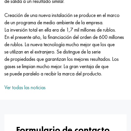
de salida a un resultado similar.
Incotherm
47ND
HN62VMYUT
VT-35
1.4466 - AISI 310MoLn
10X17H13M3T
2,0872, CuNi10Fe1Mn, Cw352h
latón rojo
45G2, 45g2, AISI 1144
Р6М5, 1.3343, hs6-5-2, sw7m
Creación de una nueva instalación se produce en el marco
incotest
47НХР
HN62MVKYU
PT-1M
Aleación Al6xn
10X18N18Yu4D
Bronce aluminio silicio
C84400, CuSn2ZnPb
Aleación de acero estructural
Р6М5К5, 1.3243, hs6-5-2-5
de un programa de medio ambiente de la empresa.
La inversión total en ella era de 1,7 mil millones de rublos.
Jette M152
49KF
HN63MB
PT-3V
15-7Ph® - 1.4532
11X11N2V2MF
CW301G, C64200
C83600, CuSn5ZnPb
10g2, 10g2, AISI 1513
R6M5F3, 1.3344, hs6-5-3
En el presente año, la financiación del orden de 600 millones
de rublos. La nueva tecnología mucho mejor que los que
Cobalto 6B
49K2F, 49K2FA-VI
XN65VM
PT-7M
PH 13-8 meses - 1.4534
12Х18Н9Т
bronce de silicio
12X2H4A, 15NiCr13, 1.5752
9М4К8,1.3207
se utilizan en el extranjero. Se distingue de la serie
de propiedades que garantizan los mejores resultados. Los
maraging 250
Aleación 50N
KhN65VMTYu
2B
1.4542 - 17-4Ph®
13X11N2V2MF
C65500, CuAl11Fe3
AC14, 11SMnPb30
R12F3, 1.3318, sw12
gases se limpian mucho mejor. La gran ventaja de que
se puede paralelo a recibir la marca del producto.
René 41
Aleación 50NP
KhN67MVTYu
SPT-2 sv
Custom 455® - 1.4543 - uns s45500
15x11mf
C65620, CuSi3Fe2Zn3
20G, 20mn5
P18, 1,3355, hs18-0-1, sw18
Ver todas las noticias
Maraging 300
50NHS
KhN68VKTYU
A LAS 3
1.4545 - 15-5Ph®
15х12vnmf
C65100, CuSi1.5
20XH3A, AISI 4320, 20hn3a
Acero carbono
Maraging 350
Aleación 52N
KhN68VMTYUK-vd
3M
1.4548 - 17-4Ph®
15Х12Н2MVFAB
Bronce estaño-plomo
20HM, 24CrMo5, 20hm
10,1.1645, C105W1
MP35N
52K12F
KhN70VMTYu
TL3
1.4550 - AISI 347
15X16K5N2MVFAB
c92200, CuSn6Zn4Pb2
25KhGM, 20CrMo5, 1.7264
11G12, 110G13L, X120Mn12
Formulario de contacto