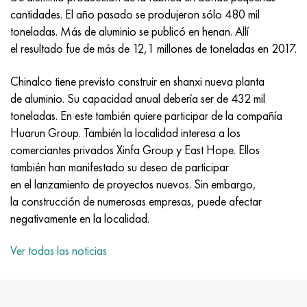
Incotherm
47ND
HN62VMYUT
VT-35
1.4466 - AISI 310MoLn
10X17H13M3T
2,0872, CuNi10Fe1Mn, Cw352h
latón rojo
45G2, 45g2, AISI 1144
Р6М5, 1.3343, hs6-5-2, sw7m
cantidades. El año pasado se produjeron sólo 480 mil
toneladas. Más de aluminio se publicó en henan. Allí
incotest
47НХР
HN62MVKYU
PT-1M
Aleación Al6xn
10X18N18Yu4D
Bronce aluminio silicio
C84400, CuSn2ZnPb
Aleación de acero estructural
Р6М5К5, 1.3243, hs6-5-2-5
el resultado fue de más de 12,1 millones de toneladas en 2017.
Jette M152
49KF
HN63MB
PT-3V
15-7Ph® - 1.4532
11X11N2V2MF
CW301G, C64200
C83600, CuSn5ZnPb
10g2, 10g2, AISI 1513
R6M5F3, 1.3344, hs6-5-3
Chinalco tiene previsto construir en shanxi nueva planta
de aluminio. Su capacidad anual debería ser de 432 mil
Cobalto 6B
49K2F, 49K2FA-VI
XN65VM
PT-7M
PH 13-8 meses - 1.4534
12Х18Н9Т
bronce de silicio
12X2H4A, 15NiCr13, 1.5752
9М4К8,1.3207
toneladas. En este también quiere participar de la compañía
Huarun Group. También la localidad interesa a los
maraging 250
Aleación 50N
KhN65VMTYu
2B
1.4542 - 17-4Ph®
13X11N2V2MF
C65500, CuAl11Fe3
AC14, 11SMnPb30
R12F3, 1.3318, sw12
comerciantes privados Xinfa Group y East Hope. Ellos
también han manifestado su deseo de participar
René 41
Aleación 50NP
KhN67MVTYu
SPT-2 sv
Custom 455® - 1.4543 - uns s45500
15x11mf
C65620, CuSi3Fe2Zn3
20G, 20mn5
P18, 1,3355, hs18-0-1, sw18
en el lanzamiento de proyectos nuevos. Sin embargo,
la construcción de numerosas empresas, puede afectar
Maraging 300
50NHS
KhN68VKTYU
A LAS 3
1.4545 - 15-5Ph®
15х12vnmf
C65100, CuSi1.5
20XH3A, AISI 4320, 20hn3a
Acero carbono
negativamente en la localidad.
Maraging 350
Aleación 52N
KhN68VMTYUK-vd
3M
1.4548 - 17-4Ph®
15Х12Н2MVFAB
Bronce estaño-plomo
20HM, 24CrMo5, 20hm
10,1.1645, C105W1
Ver todas las noticias
MP35N
52K12F
KhN70VMTYu
TL3
1.4550 - AISI 347
15X16K5N2MVFAB
c92200, CuSn6Zn4Pb2
25KhGM, 20CrMo5, 1.7264
11G12, 110G13L, X120Mn12