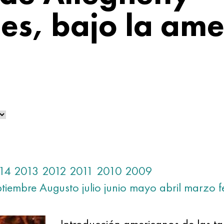
ies, bajo la am
14
2013
2012
2011
2010
2009
ptiembre
Augusto
julio
junio
mayo
abril
marzo
f
Introducción americanos de las tas