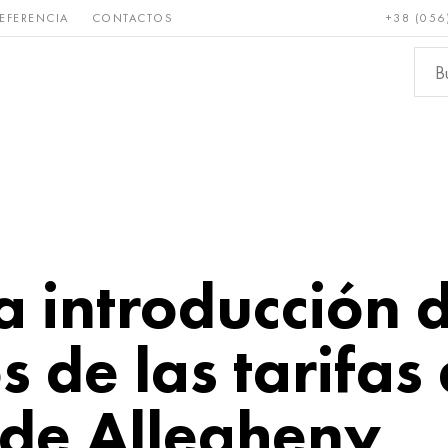
EFERENCIA
CONTACTOS
+38 (056
Raro y
Bronce, cobre,
Metale
refractario
latón
ferroso
a introducción 
 de las tarifas 
de Allegheny