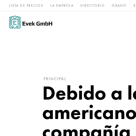
LISTA DE PRECIOS
LA EMPRESA
DIRECTORIO
GRADO
R
Aleaciones de
acero
Titanio
níquel
inoxidable
PRINCIPAL
Debido a l
americanos
compañía 