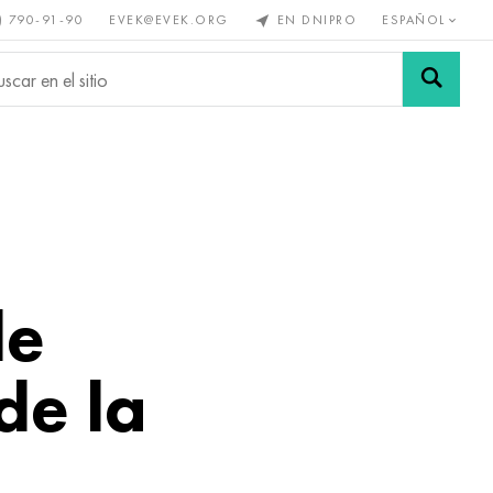
) 790-91-90
EVEK@EVEK.ORG
EN DNIPRO
ESPAÑOL
s no
Aleación de
Mallas y
s
acero
conexiones
de
de la