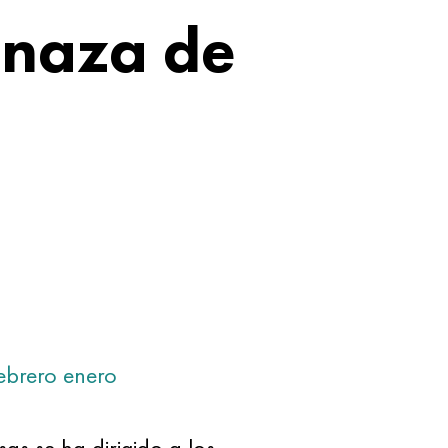
enaza de
ebrero
enero
as se ha dirigido a los